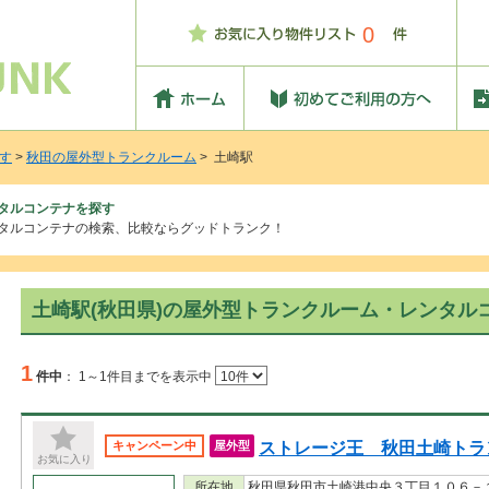
0
す
>
秋田の屋外型トランクルーム
> 土崎駅
ンタルコンテナを探す
ンタルコンテナの検索、比較ならグッドトランク！
土崎駅(秋田県)の屋外型トランクルーム・レンタル
1
件中
：
1～1件目までを表示中
ストレージ王 秋田土崎トラ
キャンペーン中
屋外型
お気に入り
所在地
秋田県秋田市土崎港中央３丁目１０６－