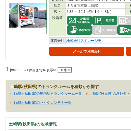
駅名
ＪＲ奥羽本線土崎駅
広さ
2.32 ～ 12.1m²(約1.6 ～ 8帖)
設備等
運営会社
株式会社ストレージ王
メールでお問合せ
1
件中
：
1～1件目までを表示中
土崎駅(秋田県)のトランクルームを種類から探す
土崎駅(秋田県)の屋内型トランクルーム一覧
土崎駅(秋田県)の屋外型
土崎駅(秋田県)のバイクコンテナ一覧
土崎駅(秋田県)の地域情報