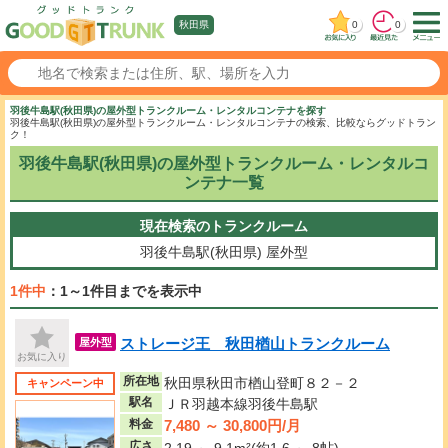
0
0
秋田県
羽後牛島駅(秋田県)の屋外型トランクルーム・レンタルコンテナを探す
羽後牛島駅(秋田県)の屋外型トランクルーム・レンタルコンテナの検索、比較ならグッドトラン
ク！
羽後牛島駅(秋田県)の屋外型トランクルーム・レンタルコ
ンテナ一覧
現在検索のトランクルーム
羽後牛島駅(秋田県)
屋外型
1件中
：1～1件目までを表示中
ストレージ王 秋田楢山トランクルーム
屋外型
お気に入り
所在地
秋田県秋田市楢山登町８２－２
キャンペーン中
駅名
ＪＲ羽越本線羽後牛島駅
7,480 ～ 30,800円/月
料金
広さ
2.19 ～ 9.1m²(約1.6 ～ 8帖)