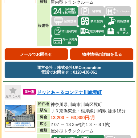
種類
屋内型トランクルーム
設備等
メールでお問合せ
物件情報の詳細を見る
運営会社：株式会社UKCorporation
電話でお問合せ：0120-438-961
ドッとあ～るコンテナ川崎境町
屋外型
お気に入り
所在地
神奈川県川崎市川崎区境町
駅名
ＪＲ京浜東北・根岸線川崎駅 徒歩18分
13,200 ～ 63,800円/月
料金
広さ
2.07 ～ 13.3m²(約1.3 ～ 8.1帖)
種類
屋外型トランクルーム