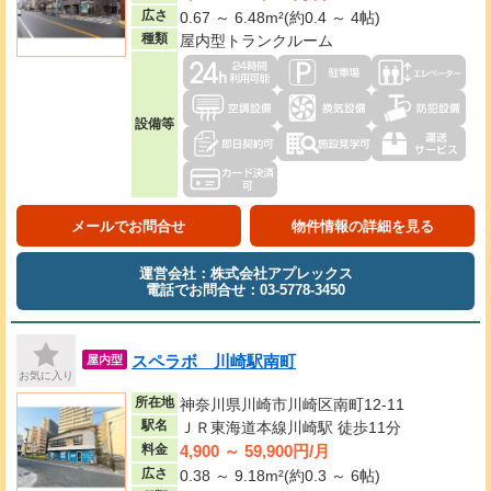
広さ
0.67 ～ 6.48m²(約0.4 ～ 4帖)
種類
屋内型トランクルーム
設備等
メールでお問合せ
物件情報の詳細を見る
運営会社：株式会社アプレックス
電話でお問合せ：03-5778-3450
スペラボ 川崎駅南町
屋内型
お気に入り
所在地
神奈川県川崎市川崎区南町12-11
駅名
ＪＲ東海道本線川崎駅 徒歩11分
4,900 ～ 59,900円/月
料金
広さ
0.38 ～ 9.18m²(約0.3 ～ 6帖)