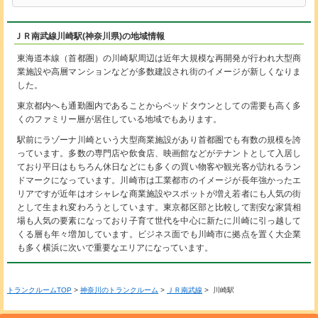
ＪＲ南武線川崎駅(神奈川県)の地域情報
東海道本線（首都圏）の川崎駅周辺は近年大規模な再開発が行われ大型商
業施設や高層マンションなどが多数建設され街のイメージが新しくなりま
した。
東京都内へも通勤圏内であることからベッドタウンとしての需要も高く多
くのファミリー層が居住している地域でもあります。
駅前にラゾーナ川崎という大型商業施設があり首都圏でも有数の規模を誇
っています。多数の専門店や飲食店、映画館などがテナントとして入居し
ており平日はもちろん休日などにも多くの買い物客や観光客が訪れるラン
ドマークになっています。川崎市は工業都市のイメージが長年強かったエ
リアですが近年はオシャレな商業施設やスポットが増え若者にも人気の街
として生まれ変わろうとしています。東京都区部と比較して割安な家賃相
場も人気の要素になっており子育て世代を中心に新たに川崎に引っ越して
くる層も年々増加しています。ビジネス面でも川崎市に拠点を置く大企業
も多く横浜に次いで重要なエリアになっています。
トランクルームTOP
>
神奈川のトランクルーム
>
ＪＲ南武線
> 川崎駅