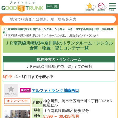
0
0
神奈川県
ＪＲ南武線川崎駅(神奈川県)のトランクルーム｜料金・広さ・おすすめ施設を比較【2026年最
新】
ＪＲ南武線川崎駅(神奈川県)のトランクルームの検索、比較ならグッドトランク！
ＪＲ南武線川崎駅(神奈川県)のトランクルーム・レンタル
倉庫・物置・貸しコンテナ一覧
現在検索のトランクルーム
ＪＲ南武線川崎駅(神奈川県)
全ての種類
3件中
：1～3件目までを表示中
アルファトランク川崎西口
屋内型
お気に入り
神奈川県川崎市幸区南幸町２丁目80-2 KS
キャンペーン中
所在地
紅屋ビル
駅名
ＪＲ南武線川崎駅 徒歩12分
5,390 ～ 30,415円/月
料金