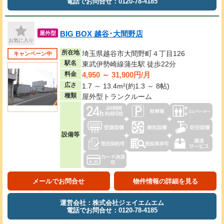
電話でお問合せ：0120-78-4185
BIG BOX 越谷･大間野店
屋外型
お気に入り
所在地
埼玉県越谷市大間野町４丁目126
キャンペーン中
駅名
東武伊勢崎線蒲生駅 徒歩22分
4,950 ～ 31,900円/月
料金
広さ
1.7 ～ 13.4m²(約1.3 ～ 8帖)
種類
屋外型トランクルーム
設備等
メールでお問合せ
物件情報の詳細を見る
運営会社：株式会社ジェイエムエム
電話でお問合せ：0120-78-4185