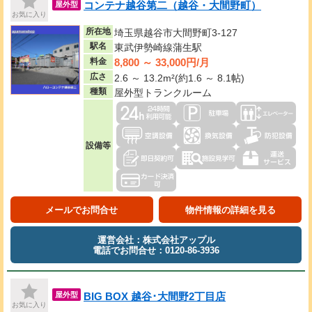
コンテナ越谷第二（越谷・大間野町）
屋外型
お気に入り
所在地
埼玉県越谷市大間野町3-127
駅名
東武伊勢崎線蒲生駅
8,800 ～ 33,000円/月
料金
広さ
2.6 ～ 13.2m²(約1.6 ～ 8.1帖)
種類
屋外型トランクルーム
設備等
メールでお問合せ
物件情報の詳細を見る
運営会社：株式会社アップル
電話でお問合せ：0120-86-3936
BIG BOX 越谷･大間野2丁目店
屋外型
お気に入り