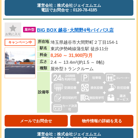
運営会社：株式会社ジェイエムエム
電話でお問合せ：0120-78-4185
BIG BOX 越谷･大間野4号バイパス店
屋外型
お気に入り
所在地
埼玉県越谷市大間野町２丁目154-1
キャンペーン中
駅名
東武伊勢崎線蒲生駅 徒歩11分
8,250 ～ 31,900円/月
料金
広さ
2.4 ～ 13.4m²(約1.5 ～ 8帖)
種類
屋外型トランクルーム
設備等
メールでお問合せ
物件情報の詳細を見る
運営会社：株式会社ジェイエムエム