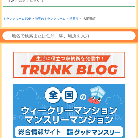
非お問合せください！
トランクルームTOP
>
埼玉のトランクルーム
>
越谷市
> 大間野町