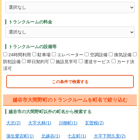
トランクルームの料金
トランクルームの設備等
24時間利用
駐車場
エレベーター
空調設備
換気設備
防犯設備
即日契約可
施設見学可
運送サービス
カード決
済可
この条件で検索する
越谷市大間野町のトランクルームを町名で絞り込む
越谷市の大間野町以外の町名から検索する
大沢(2)
大字大林(1)
川柳町(1)
瓦曽根(2)
蒲生愛宕町(1)
北越谷(1)
七左町(1)
大字下間久里(2)