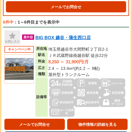
メールでお問合せ
6件中
：1～6件目までを表示中
BIG BOX 越谷・蒲生西口店
屋外型
お気に入り
所在地
埼玉県越谷市大間野町２丁目2-1
キャンペーン中
駅名
ＪＲ武蔵野線南越谷駅 徒歩22分
8,250 ～ 31,900円/月
料金
広さ
2.4 ～ 13.4m²(約1.2 ～ 8帖)
種類
屋外型トランクルーム
設備等
メールでお問合せ
物件情報の詳細を見る