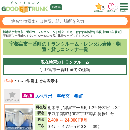
0
0
栃木県
栃木県宇都宮市一番町のトランクルーム｜料金・広さ・おすすめ施設を比較【2026年最新】
宇都宮市一番町のトランクルームの検索、比較ならグッドトランク！
宇都宮市一番町のトランクルーム・レンタル倉庫・物
置・貸しコンテナ一覧
現在検索のトランクルーム
宇都宮市一番町
全ての種類
1件中
：1～1件目までを表示中
スペラボ 宇都宮一番町
屋内型
お気に入り
所在地
栃木県宇都宮市一番町1-29 鈴木ビル 3F
駅名
東武宇都宮線東武宇都宮駅 徒歩11分
2,400 ～ 24,900円/月
料金
広さ
0.47 ～ 4.77m²(約0.3 ～ 3帖)