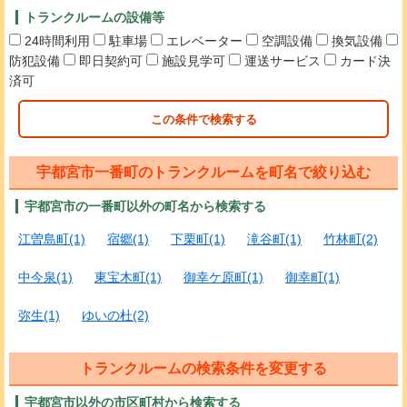
トランクルームの設備等
24時間利用
駐車場
エレベーター
空調設備
換気設備
防犯設備
即日契約可
施設見学可
運送サービス
カード決
済可
この条件で検索する
宇都宮市一番町のトランクルームを町名で絞り込む
宇都宮市の一番町以外の町名から検索する
江曽島町(1)
宿郷(1)
下栗町(1)
滝谷町(1)
竹林町(2)
中今泉(1)
東宝木町(1)
御幸ケ原町(1)
御幸町(1)
弥生(1)
ゆいの杜(2)
トランクルームの検索条件を変更する
宇都宮市以外の市区町村から検索する