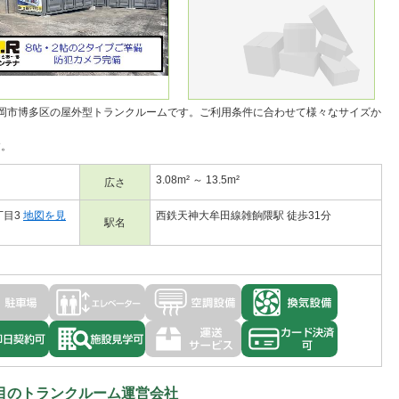
岡市博多区の
屋外型トランクルーム
です。ご利用条件に合わせて様々なサイズか
す。
3.08m² ～ 13.5m²
広さ
丁目3
地図を見
西鉄天神大牟田線雑餉隈駅 徒歩31分
駅名
目のトランクルーム運営会社