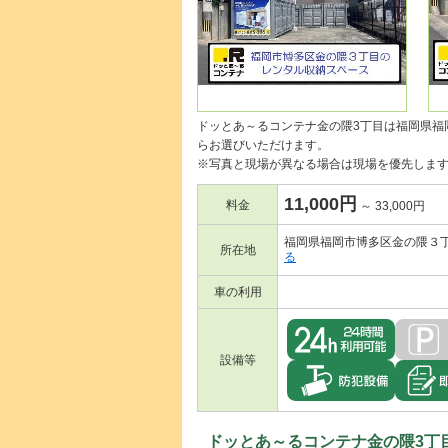
ドッとあ～るコンテナ金の隈3丁目は福岡県福
らお選びいただけます。
※写真と現場が異なる場合は現場を優先しま
11,000円
料金
～ 33,000円
福岡県福岡市博多区金の隈３
所在地
る
車の利用
設備等
ドッとあ～るコンテナ金の隈3丁