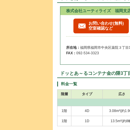
株式会社ユーティライズ 福岡支
お問い合わせ(無料)
空室確認など
所在地：
福岡県福岡市中央区薬院３丁目16
FAX：
092-534-3323
ドッとあ～るコンテナ金の隈3丁
料金一覧
階層
タイプ
広さ
1階
4D
3.08m²(約1.
1階
1D
13.5m²(約8