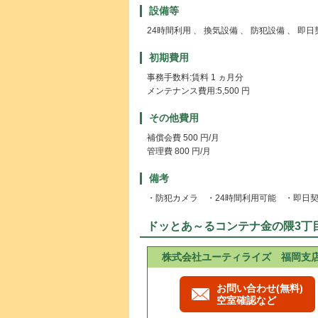
設備等
24時間利用 、 換気設備 、 防犯設備 、 即
初期費用
事務手数料:賃料 1 ヵ月分
メンテナンス費用:5,500 円
その他費用
補償会費 500 円/月
管理費 800 円/月
備考
・防犯カメラ ・24時間利用可能 ・即日
ドッとあ～るコンテナ金の隈3丁
株式会社ユーティライズ 福岡支
お問い合わせ(無料)
空室確認など