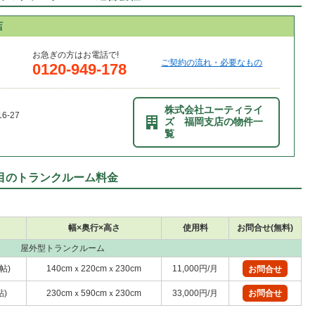
店
お急ぎの方はお電話で!
ご契約の流れ・必要なもの
0120-949-178
株式会社ユーティライ
-27
ズ 福岡支店の物件一
覧
目のトランクルーム料金
幅×奥行×高さ
使用料
お問合せ(無料)
屋外型トランクルーム
9帖)
140cmｘ220cmｘ230cm
11,000円/月
お問合せ
帖)
230cmｘ590cmｘ230cm
33,000円/月
お問合せ