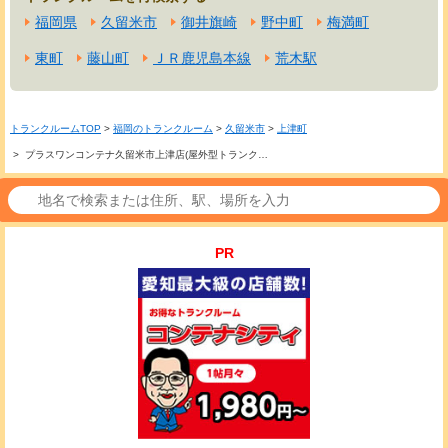
福岡県
久留米市
御井旗崎
野中町
梅満町
東町
藤山町
ＪＲ鹿児島本線
荒木駅
トランクルームTOP
>
福岡のトランクルーム
>
久留米市
>
上津町
> プラスワンコンテナ久留米市上津店(屋外型トランク…
PR