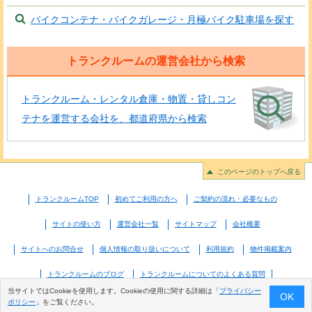
バイクコンテナ・バイクガレージ・月極バイク駐車場を探す
トランクルームの運営会社から検索
トランクルーム・レンタル倉庫・物置・貸しコン
テナを運営する会社を、都道府県から検索
このページのトップへ戻る
トランクルームTOP
初めてご利用の方へ
ご契約の流れ・必要なもの
サイトの使い方
運営会社一覧
サイトマップ
会社概要
サイトへのお問合せ
個人情報の取り扱いについて
利用規約
物件掲載案内
トランクルームのブログ
トランクルームについてのよくある質問
当サイトではCookieを使用します。Cookieの使用に関する詳細は「
プライバシー
OK
ポリシー
」をご覧ください。
© 2026 Good-com Inc. All Rights Reserved.