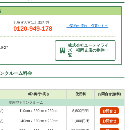
店
お急ぎの方はお電話で!
ご契約の流れ・必要なもの
0120-949-178
株式会社ユーティライ
-27
ズ 福岡支店の物件一
覧
ンクルーム料金
幅×奥行×高さ
使用料
お問合せ(無料)
屋外型トランクルーム
帖)
110cmｘ220cmｘ230cm
8,800円/月
お問合せ
帖)
140cmｘ220cmｘ230cm
11,000円/月
お問合せ