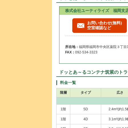
株式会社ユーティライズ 福岡支
お問い合わせ(無料)
空室確認など
所在地：
福岡県福岡市中央区薬院３丁目16
FAX：
092-534-3323
ドッとあ～るコンテナ筑紫のトラ
料金一覧
階層
タイプ
広さ
1階
5D
2.4m²(約1.5
1階
4D
3.1m²(約1.9