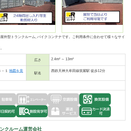
の
屋外型トランクルーム
バイクコンテナ
です。ご利用条件に合わせて様々なサイ
す。
2.4m² ～ 13m²
広さ
６－１
地図を見
西鉄天神大牟田線筑紫駅 徒歩12分
駅名
ンクルーム運営会社