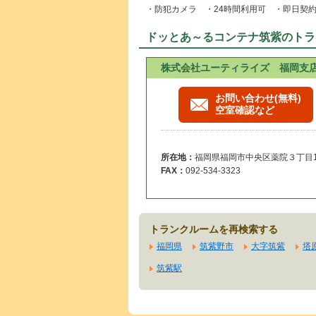
・防犯カメラ ・24時間利用可 ・即日契
ドッとあ～るコンテナ筑紫のトラ
株式会社ユーティライズ 福岡支
お問い合わせ(無料)
空室確認など
所在地：
福岡県福岡市中央区薬院３丁目16
FAX：
092-534-3323
トランクルームを再検索する
福岡県
筑紫野市
大字筑紫
塔
筑紫駅