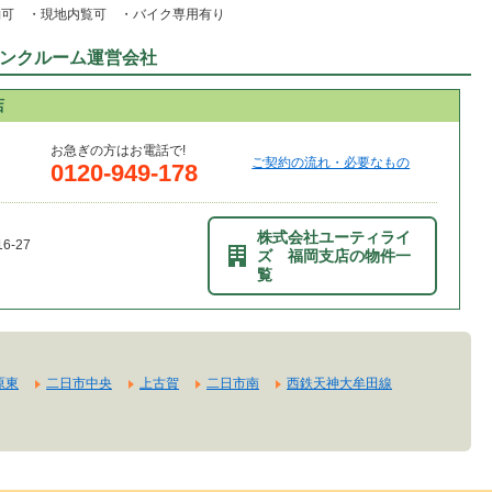
約可 ・現地内覧可 ・バイク専用有り
ンクルーム運営会社
店
お急ぎの方はお電話で!
ご契約の流れ・必要なもの
0120-949-178
株式会社ユーティライ
-27
ズ 福岡支店の物件一
覧
原東
二日市中央
上古賀
二日市南
西鉄天神大牟田線