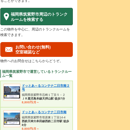
ることができます。
福岡県筑紫野市周辺のトランク
ルームを検索する
この物件を中心に、周辺のトランクルームを
検索できます。
お問い合わせ(無料)
空室確認など
物件へのお問合せはこちらからどうぞ。
福岡県筑紫野市で運営しているトランクルー
ム一覧
ドッとあ～るコンテナ二日市南２
号
福岡県筑紫野市石崎１丁目５－２
ＪＲ鹿児島本線天拝山駅 徒歩7分
8,800円/月～
ドッとあ～るコンテナ二日市南
福岡県筑紫野市塔原東１丁目14-4
西鉄天神大牟田線西鉄二日市駅 徒歩
8分
8,800円/月～