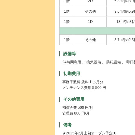
1階
2D
6.3m²(約3.9
1階
その他
9.6m²(約5.9
1階
1D
13m²(約8帖
1階
その他
3.7m²(約2.3
設備等
24時間利用 、 換気設備 、 防犯設備 、 即
初期費用
事務手数料:賃料 1 ヵ月分
メンテナンス費用:5,500 円
その他費用
補償会費 500 円/月
管理費 800 円/月
備考
★2025年2月上旬オープン予定★