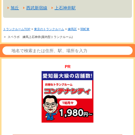
旭丘
西武新宿線
上石神井駅
トランクルームTOP
>
東京のトランクルーム
>
練馬区
>
関町東
> スペラボ 練馬上石神井(屋内型トランクルーム)
PR