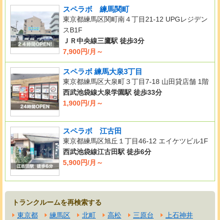
スペラボ 練馬関町
東京都練馬区関町南４丁目21-12 UPGレジデン
スB1F
ＪＲ中央線三鷹駅 徒歩3分
7,900円/月～
スペラボ 練馬大泉3丁目
東京都練馬区大泉町３丁目7-18 山田貸店舗 1階
西武池袋線大泉学園駅 徒歩33分
1,900円/月～
スペラボ 江古田
東京都練馬区旭丘１丁目46-12 エイケツビル1F
西武池袋線江古田駅 徒歩6分
5,900円/月～
トランクルームを再検索する
東京都
練馬区
北町
高松
三原台
上石神井