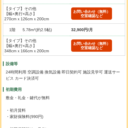
【タイプ】その他
お問い合わせ（無料）
【幅×奥行×高さ】
空室確認など
270cmｘ126cmｘ200cm
1階
5.78m²(約2.5帖)
32,900円/月
【タイプ】その他
お問い合わせ（無料）
【幅×奥行×高さ】
空室確認など
348cmｘ166cmｘ200cm
設備等
24時間利用 空調設備 換気設備 即日契約可 施設見学可 運送サー
ビス カード決済可
初期費用
敷金・礼金・鍵代が無料
・初月賃料
・家財保険料(990円)