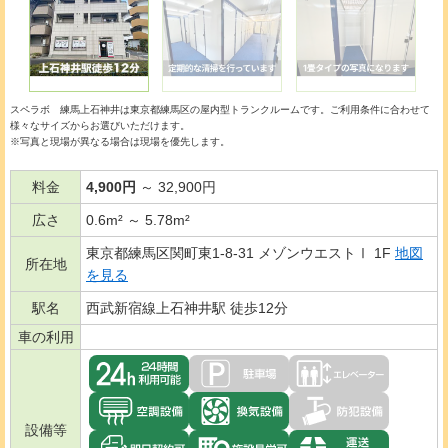
スペラボ 練馬上石神井は東京都練馬区の
屋内型トランクルーム
です。ご利用条件に合わせて
様々なサイズからお選びいただけます。
※写真と現場が異なる場合は現場を優先します。
料金
4,900円
～ 32,900円
広さ
0.6m² ～ 5.78m²
東京都練馬区関町東1-8-31 メゾンウエストⅠ 1F
地図
所在地
を見る
駅名
西武新宿線上石神井駅 徒歩12分
車の利用
設備等