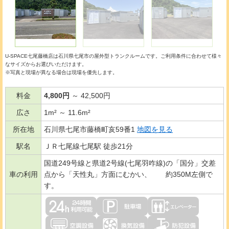
U-SPACE七尾藤橋店は石川県七尾市の
屋外型トランクルーム
です。ご利用条件に合わせて様々
なサイズからお選びいただけます。
※写真と現場が異なる場合は現場を優先します。
料金
4,800円
～ 42,500円
広さ
1m² ～ 11.6m²
所在地
石川県七尾市藤橋町亥59番1
地図を見る
駅名
ＪＲ七尾線七尾駅 徒歩21分
国道249号線と県道2号線(七尾羽咋線)の「国分」交差
車の利用
点から「天性丸」方面にむかい、 約350M左側で
す。