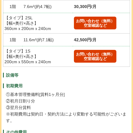
1階
7.6m²(約4.7帖)
30,300円/月
【タイプ】2SL
お問い合わせ（無料）
【幅×奥行×高さ】
空室確認など
360cmｘ200cmｘ240cm
1階
11.6m²(約7.1帖)
42,500円/月
【タイプ】1S
お問い合わせ（無料）
【幅×奥行×高さ】
空室確認など
200cmｘ550cmｘ240cm
設備等
初期費用
①基本管理整備料[賃料1ヶ月分]
②初月日割り分
③翌月分賃料
※初期費用は契約日・契約方法により変動する可能性がございま
す。
その他費用