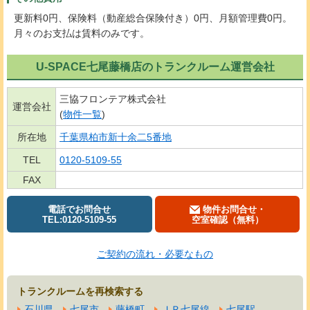
更新料0円、保険料（動産総合保険付き）0円、月額管理費0円。
月々のお支払は賃料のみです。
U-SPACE七尾藤橋店のトランクルーム運営会社
三協フロンテア株式会社
運営会社
(
物件一覧
)
所在地
千葉県柏市新十余二5番地
TEL
0120-5109-55
FAX
電話でお問合せ
物件お問合せ・
TEL:0120-5109-55
空室確認（無料）
ご契約の流れ・必要なもの
トランクルームを再検索する
石川県
七尾市
藤橋町
ＪＲ七尾線
七尾駅