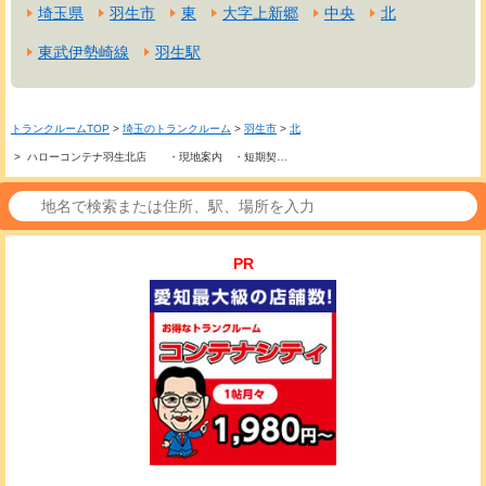
埼玉県
羽生市
東
大字上新郷
中央
北
東武伊勢崎線
羽生駅
トランクルームTOP
>
埼玉のトランクルーム
>
羽生市
>
北
> ハローコンテナ羽生北店 ・現地案内 ・短期契…
PR