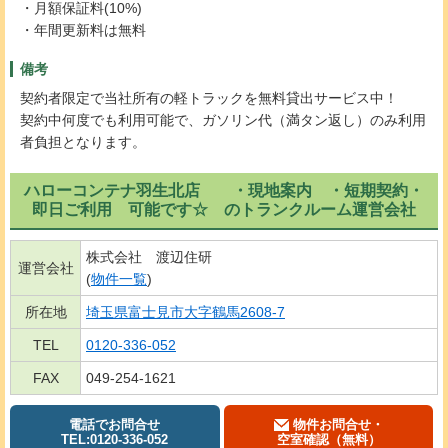
・月額保証料(10%)
・年間更新料は無料
備考
契約者限定で当社所有の軽トラックを無料貸出サービス中！
契約中何度でも利用可能で、ガソリン代（満タン返し）のみ利用
者負担となります。
ハローコンテナ羽生北店 ・現地案内 ・短期契約・
即日ご利用 可能です☆ のトランクルーム運営会社
株式会社 渡辺住研
運営会社
(
物件一覧
)
所在地
埼玉県富士見市大字鶴馬2608-7
TEL
0120-336-052
FAX
049-254-1621
電話でお問合せ
物件お問合せ・
TEL:0120-336-052
空室確認（無料）