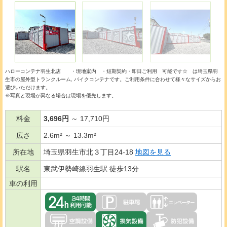
ハローコンテナ羽生北店 ・現地案内 ・短期契約・即日ご利用 可能です☆ は埼玉県羽
生市の
屋外型トランクルーム
バイクコンテナ
です。ご利用条件に合わせて様々なサイズからお
選びいただけます。
※写真と現場が異なる場合は現場を優先します。
料金
3,696円
～ 17,710円
広さ
2.6m² ～ 13.3m²
所在地
埼玉県羽生市北３丁目24-18
地図を見る
駅名
東武伊勢崎線羽生駅 徒歩13分
車の利用