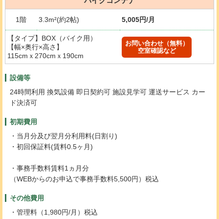
バイクコンテナ
1階
3.3m²(約2帖)
5,005円/月
【タイプ】BOX（バイク用）
お問い合わせ（無料）
【幅×奥行×高さ】
空室確認など
115cmｘ270cmｘ190cm
設備等
24時間利用 換気設備 即日契約可 施設見学可 運送サービス カー
ド決済可
初期費用
・当月分及び翌月分利用料(日割り)
・初回保証料(賃料0.5ヶ月)
・事務手数料賃料1ヵ月分
（WEBからのお申込で事務手数料5,500円）税込
その他費用
・管理料（1,980円/月）税込