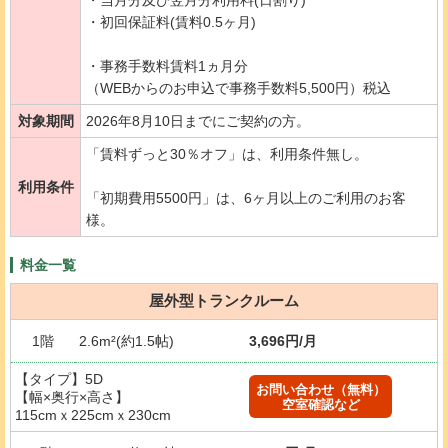
・初回保証料(賃料0.5ヶ月)
・事務手数料賃料1ヵ月分
（WEBからのお申込で事務手数料5,500円）税込
対象期間
2026年8月10日までにご契約の方。
「賃料ずっと30％オフ」は、利用条件無し。
利用条件
「初期費用5500円」は、6ヶ月以上のご利用のお客
様。
料金一覧
屋外型トランクルーム
1階
2.6m²(約1.5帖)
3,696円/月
【タイプ】5D
お問い合わせ（無料）
【幅×奥行×高さ】
空室確認など
115cmｘ225cmｘ230cm