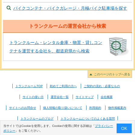
バイクコンテナ・バイクガレージ・月極バイク駐車場を探す
トランクルームの運営会社から検索
トランクルーム・レンタル倉庫・物置・貸しコン
テナを運営する会社を、都道府県から検索
このページのトップへ戻る
トランクルームTOP
初めてご利用の方へ
ご契約の流れ・必要なもの
サイトの使い方
運営会社一覧
サイトマップ
会社概要
サイトへのお問合せ
個人情報の取り扱いについて
利用規約
物件掲載案内
トランクルームのブログ
トランクルームについてのよくある質問
当サイトではCookieを使用します。Cookieの使用に関する詳細は「
プライバシー
OK
ポリシー
」をご覧ください。
© 2026 Good-com Inc. All Rights Reserved.