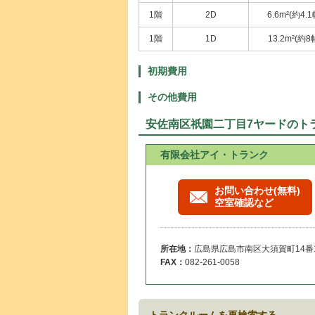
1階
2D
6.6m²(約4.1
1階
1D
13.2m²(約8
初期費用
その他費用
安佐南区祇園二丁目7ヤードのト
有限会社アイ・トランク
お問い合わせ(無料)
空室確認など
所在地：
広島県広島市南区大須賀町14番
FAX：
082-261-0058
トランクルームを再検索する