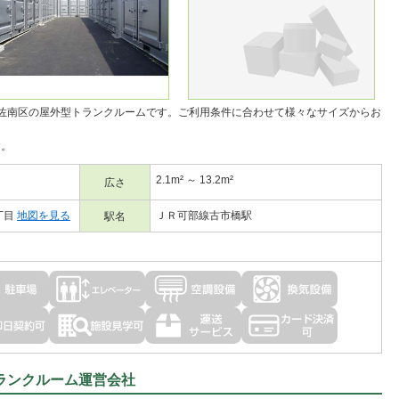
佐南区の
屋外型トランクルーム
です。ご利用条件に合わせて様々なサイズからお
す。
2.1m² ～ 13.2m²
広さ
丁目
地図を見る
ＪＲ可部線古市橋駅
駅名
ランクルーム運営会社