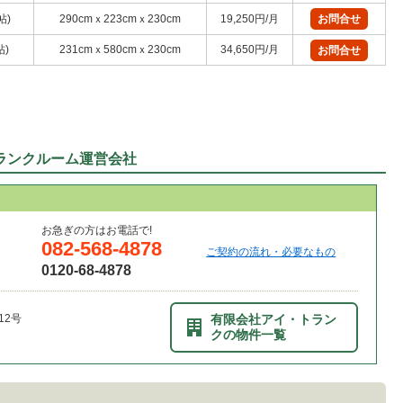
帖)
290cmｘ223cmｘ230cm
19,250円/月
お問合せ
帖)
231cmｘ580cmｘ230cm
34,650円/月
お問合せ
ランクルーム運営会社
お急ぎの方はお電話で!
082-568-4878
ご契約の流れ・必要なもの
0120-68-4878
12号
有限会社アイ・トラン
クの物件一覧