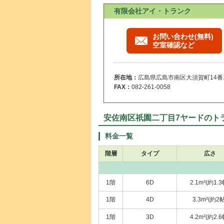
有限会社アイ・トランク
お問い合わせ(無料)
空室確認など
所在地：
広島県広島市南区大須賀町14番
FAX：
082-261-0058
安佐南区祇園二丁目7ヤードのト
料金一覧
階層
タイプ
広さ
1階
6D
2.1m²(約1.3
1階
4D
3.3m²(約2帖
1階
3D
4.2m²(約2.6