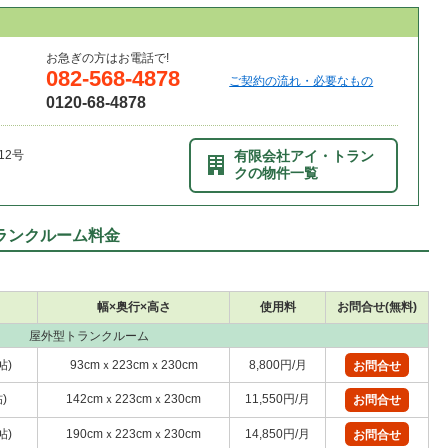
お急ぎの方はお電話で!
082-568-4878
ご契約の流れ・必要なもの
0120-68-4878
12号
有限会社アイ・トラン
クの物件一覧
ランクルーム料金
幅×奥行×高さ
使用料
お問合せ(無料)
屋外型トランクルーム
帖)
93cmｘ223cmｘ230cm
8,800円/月
お問合せ
)
142cmｘ223cmｘ230cm
11,550円/月
お問合せ
帖)
190cmｘ223cmｘ230cm
14,850円/月
お問合せ