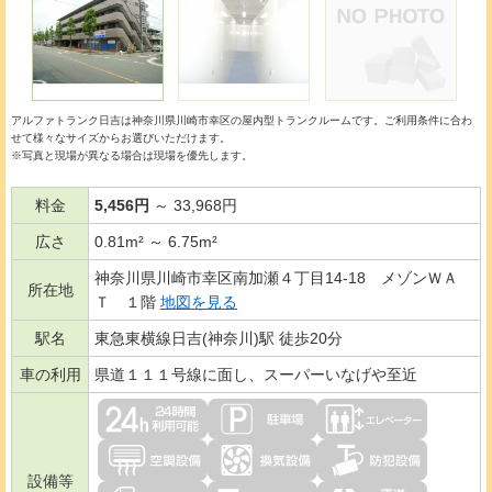
アルファトランク日吉は神奈川県川崎市幸区の
屋内型トランクルーム
です。ご利用条件に合わ
せて様々なサイズからお選びいただけます。
※写真と現場が異なる場合は現場を優先します。
料金
5,456円
～ 33,968円
広さ
0.81m² ～ 6.75m²
神奈川県川崎市幸区南加瀬４丁目14-18 メゾンＷＡ
所在地
Ｔ １階
地図を見る
駅名
東急東横線日吉(神奈川)駅 徒歩20分
車の利用
県道１１１号線に面し、スーパーいなげや至近
設備等