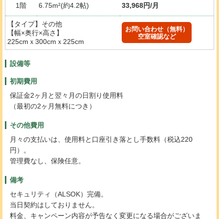
1階
6.75m²(約4.2帖)
33,968円/月
【タイプ】その他
お問い合わせ（無料）
【幅×奥行×高さ】
空室確認など
225cmｘ300cmｘ225cm
設備等
初期費用
保証金2ヶ月と翌々月の日割り使用料
（最初の2ヶ月無料につき）
その他費用
月々の支払いは、使用料と口座引き落とし手数料（税込220
円）。
管理費なし、保険任意。
備考
セキュリティ（ALSOK）完備。
当日契約はしておりません。
料金、キャンペーン内容が予告なく変更になる場合がございま