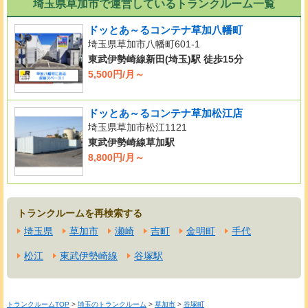
埼玉県草加市で運営しているトランクルーム一覧
ドッとあ～るコンテナ草加八幡町
埼玉県草加市八幡町601-1
東武伊勢崎線新田(埼玉)駅 徒歩15分
5,500円/月～
ドッとあ～るコンテナ草加松江店
埼玉県草加市松江1121
東武伊勢崎線草加駅
8,800円/月～
トランクルームを再検索する
埼玉県
草加市
瀬崎
吉町
金明町
手代
松江
東武伊勢崎線
谷塚駅
トランクルームTOP
>
埼玉のトランクルーム
>
草加市
>
谷塚町