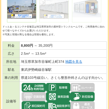
ドッとあ～るコンテナ谷塚店は埼玉県草加市の
屋外型トランクルーム
です。ご利用条件に合わ
せて様々なサイズからお選びいただけます。
※写真と現場が異なる場合は現場を優先します。
料金
8,800円
～ 35,200円
広さ
2.5m² ～ 13.5m²
所在地
埼玉県草加市谷塚町上町374
地図を見る
駅名
東武伊勢崎線谷塚駅
車の利用
県道103号線沿い。さくら整形外科さんのはす向かい。
設備等