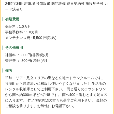
24時間利用 駐車場 換気設備 防犯設備 即日契約可 施設見学可 カ
ード決済可
初期費用
保証料 : 1.0カ月
事務手数料 : 1.0カ月
メンテナンス費 : 5,500 円(税込)
その他費用
補償料 ： 500円(非課税)/月
管理費 ： 800円( 税込 )/月
備考
草加エリア・足立エリアの重なる立地のトランクルームです。
谷塚町から県道沿いに移設し使いやすくなりました！ 生活圏の
レンタル収納庫としてご利用下さい。 同じ通りのラウンドワン
から南へ約300ｍほどの距離です。 南へ400ｍ進むとすぐ足立区
に入ります。 竹ノ塚駅周辺の方々も是非ご利用下さい。 金額の
ご相談も承ります。お気軽にお電話下さい。