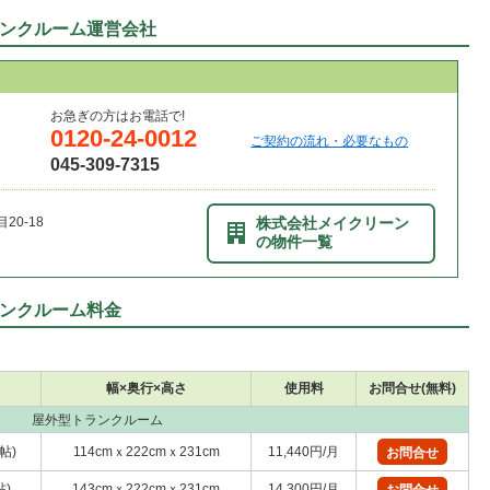
ンクルーム運営会社
お急ぎの方はお電話で!
0120-24-0012
ご契約の流れ・必要なもの
045-309-7315
0-18
株式会社メイクリーン
の物件一覧
ンクルーム料金
幅×奥行×高さ
使用料
お問合せ(無料)
屋外型トランクルーム
6帖)
114cmｘ222cmｘ231cm
11,440円/月
お問合せ
帖)
143cmｘ222cmｘ231cm
14,300円/月