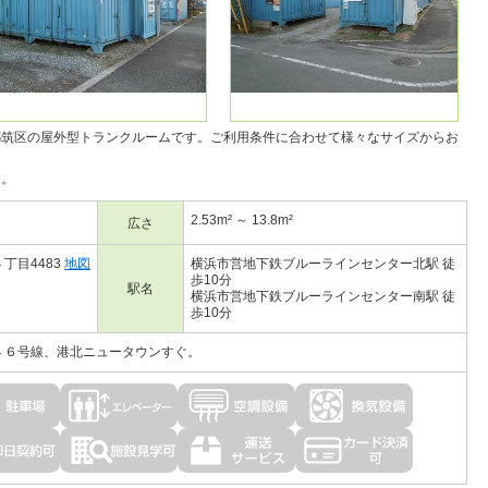
都筑区の
屋外型トランクルーム
です。ご利用条件に合わせて様々なサイズからお
す。
2.53m² ～ 13.8m²
広さ
丁目4483
地図
横浜市営地下鉄ブルーラインセンター北駅 徒
歩10分
駅名
横浜市営地下鉄ブルーラインセンター南駅 徒
歩10分
４６号線、港北ニュータウンすぐ。