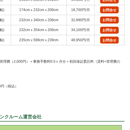
お問合せ
5帖)
174cmｘ232cmｘ208cm
18,700円/月
お問合せ
9帖)
232cmｘ340cmｘ208cm
32,890円/月
お問合せ
1帖)
232cmｘ354cmｘ208cm
34,100円/月
お問合せ
5帖)
235cmｘ589cmｘ239cm
48,950円/月
お問合せ
理費（2,000円）＋事務手数料0.5ヶ月分＋初回保証委託料（賃料+管理費の
00円（税込）
ンクルーム運営会社