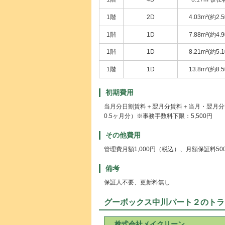
1階
2D
4.03m²(約2.
1階
1D
7.88m²(約4.
1階
1D
8.21m²(約5.
1階
1D
13.8m²(約8.
初期費用
当月分日割賃料＋翌月分賃料＋当月・翌月分管
0.5ヶ月分）※事務手数料下限：5,500円
その他費用
管理費月額1,000円（税込）、月額保証料5
備考
保証人不要、更新料無し
グーボックス中川パート２のトラ
株式会社メイクリーン