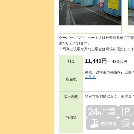
グーボックス中川パート２は神奈川県横浜市
選びいただけます。
※写真と現場が異なる場合は現場を優先しま
11,440円
料金
～ 48,950円
神奈川県横浜市都筑区荏田東４
を見る
所在地
第三京浜都筑IC近く。国道２
車の利用
設備等