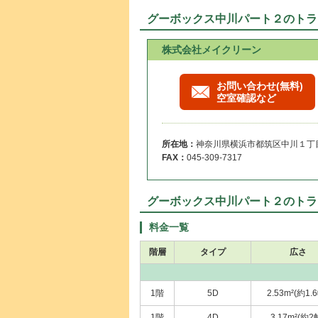
グーボックス中川パート２のトラ
株式会社メイクリーン
お問い合わせ(無料)
空室確認など
所在地：
神奈川県横浜市都筑区中川１丁目2
FAX：
045-309-7317
グーボックス中川パート２のトラ
料金一覧
階層
タイプ
広さ
1階
5D
2.53m²(約1.
1階
4D
3.17m²(約2