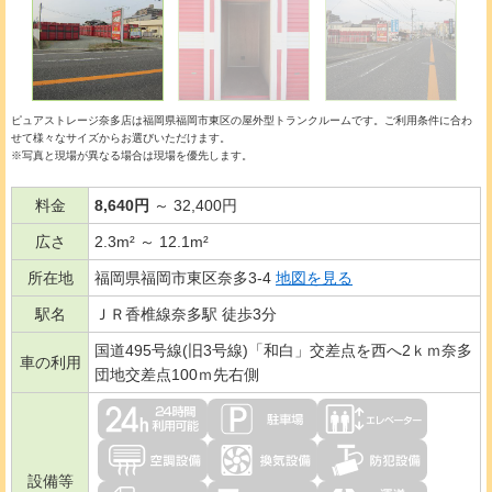
ピュアストレージ奈多店は福岡県福岡市東区の
屋外型トランクルーム
です。ご利用条件に合わ
せて様々なサイズからお選びいただけます。
※写真と現場が異なる場合は現場を優先します。
料金
8,640円
～ 32,400円
広さ
2.3m² ～ 12.1m²
所在地
福岡県福岡市東区奈多3-4
地図を見る
駅名
ＪＲ香椎線奈多駅 徒歩3分
国道495号線(旧3号線)「和白」交差点を西へ2ｋｍ奈多
車の利用
団地交差点100ｍ先右側
設備等