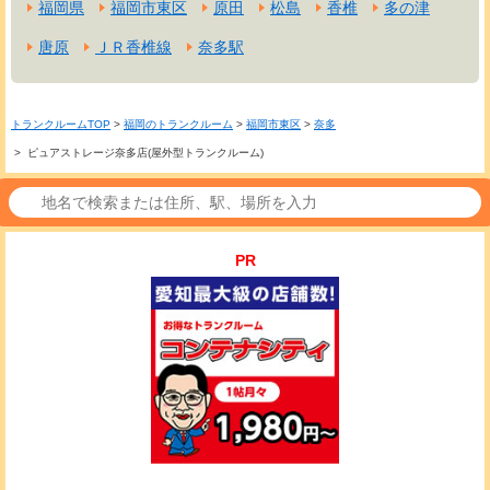
福岡県
福岡市東区
原田
松島
香椎
多の津
唐原
ＪＲ香椎線
奈多駅
トランクルームTOP
>
福岡のトランクルーム
>
福岡市東区
>
奈多
> ピュアストレージ奈多店(屋外型トランクルーム)
PR