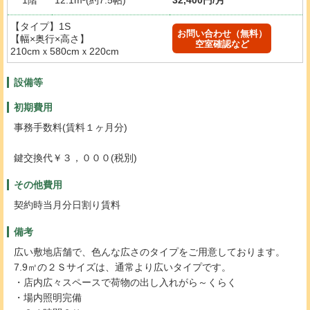
【タイプ】1S
お問い合わせ（無料）
【幅×奥行×高さ】
空室確認など
210cmｘ580cmｘ220cm
設備等
初期費用
事務手数料(賃料１ヶ月分)
鍵交換代￥３，０００(税別)
その他費用
契約時当月分日割り賃料
備考
広い敷地店舗で、色んな広さのタイプをご用意しております。
7.9㎡の２Ｓサイズは、通常より広いタイプです。
・店内広々スペースで荷物の出し入れがら～くらく
・場内照明完備