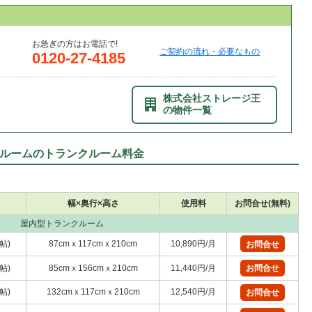
お急ぎの方はお電話で!
ご契約の流れ・必要なもの
0120-27-4185
株式会社ストレージ王
の物件一覧
ルームのトランクルーム料金
幅×奥行×高さ
使用料
お問合せ(無料)
屋内型トランクルーム
7帖)
87cmｘ117cmｘ210cm
10,890円/月
お問合せ
8帖)
85cmｘ156cmｘ210cm
11,440円/月
お問合せ
9帖)
132cmｘ117cmｘ210cm
12,540円/月
お問合せ