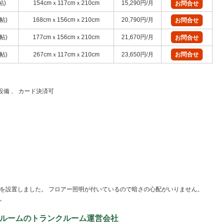
帖)
154cmｘ117cmｘ210cm
15,290円/月
お問合せ
6帖)
168cmｘ156cmｘ210cm
20,790円/月
お問合せ
7帖)
177cmｘ156cmｘ210cm
21,670円/月
お問合せ
9帖)
267cmｘ117cmｘ210cm
23,650円/月
お問合せ
犯設備 、 カード決済可
を設置しました。 フロアー照明が付いているので暗さの心配がいりません。
。
ルームのトランクルーム運営会社