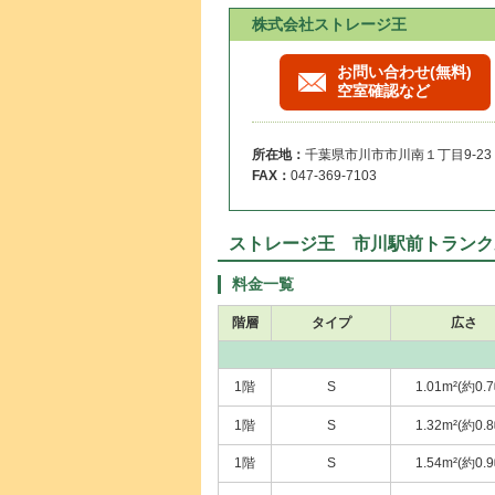
株式会社ストレージ王
お問い合わせ(無料)
空室確認など
所在地：
千葉県市川市市川南１丁目9-23
FAX：
047-369-7103
ストレージ王 市川駅前トランク
料金一覧
階層
タイプ
広さ
1階
S
1.01m²(約0.
1階
S
1.32m²(約0.
1階
S
1.54m²(約0.