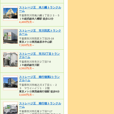
ストレージ王 本八幡トランクル
ーム
千葉県市川市南八幡１丁目２３－５
ＪＲ総武線本八幡駅 徒歩12分
4,400円/月～
ストレージ王 市川田尻トランク
ルーム
千葉県市川市田尻５丁目25-18
東京メトロ東西線原木中山駅
7,920円/月～
ストレージ王 市川2丁目トラン
クルーム
千葉県市川市市川２丁目7-8
ＪＲ総武線市川駅
4,502円/月～
ストレージ王 南行徳第2トラン
クルーム
千葉県市川市相之川３丁目１－２
３ マウイハイツ１・２階
東京メトロ東西線南行徳駅 徒歩9分
3,630円/月～
ストレージ王 南行徳トランクル
ーム
千葉県市川市広尾２丁目7-17