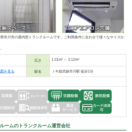
葉県市川市の
屋内型トランクルーム
です。ご利用条件に合わせて様々なサイズか
す。
1.01m² ～ 3.12m²
広さ
地図を見る
ＪＲ総武線市川駅 徒歩1分
駅名
ルームのトランクルーム運営会社