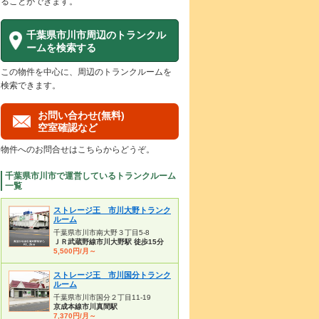
ることができます。
千葉県市川市周辺のトランクル
ームを検索する
この物件を中心に、周辺のトランクルームを
検索できます。
お問い合わせ(無料)
空室確認など
物件へのお問合せはこちらからどうぞ。
千葉県市川市で運営しているトランクルーム
一覧
ストレージ王 市川大野トランク
ルーム
千葉県市川市南大野３丁目5-8
ＪＲ武蔵野線市川大野駅 徒歩15分
5,500円/月～
ストレージ王 市川国分トランク
ルーム
千葉県市川市国分２丁目11-19
京成本線市川真間駅
7,370円/月～