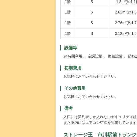
1階
S
1.8m²(約1.1
1階
S
2.62m²(約1.
1階
S
2.76m²(約1.
1階
S
3.12m²(約1.
設備等
24時間利用 、 空調設備 、 換気設備 、 防
初期費用
お気軽にお問い合わせください。
その他費用
お気軽にお問い合わせください。
備考
入口には契約者しか入れないセキュリティ錠
また庫内にはエアコン空調を完備しています
ストレージ王 市川駅前トランク