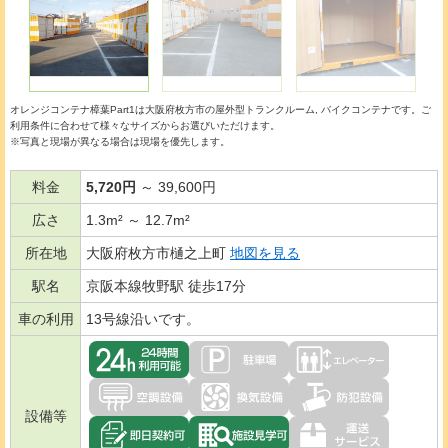
オレンジコンテナ樟葉Part1は大阪府枚方市の
屋外型トランクルーム
バイクコンテナ
です。ご
利用条件に合わせて様々なサイズからお選びいただけます。
※写真と現場が異なる場合は現場を優先します。
料金
5,720円
～ 39,600円
広さ
1.3m² ～ 12.7m²
所在地
大阪府枚方市樋之上町
地図を見る
駅名
京阪本線牧野駅 徒歩17分
車の利用
13号線沿いです。
設備等