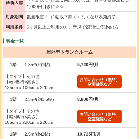
特典内容
1,000円引きに☆☆
対象期間
数量限定！（1帖以下除く）なくなり次第終了
利用条件
6ヶ月以上ご利用の方／新規で2部屋ご契約の方
料金一覧
屋外型トランクルーム
1階
1.3m²(約1帖)
5,720円/月
【タイプ】その他
お問い合わせ（無料）
【幅×奥行×高さ】
空室確認など
135cmｘ100cmｘ220cm
1階
2.3m²(約1.5帖)
8,800円/月
【タイプ】その他
お問い合わせ（無料）
【幅×奥行×高さ】
空室確認など
105cmｘ220cmｘ220cm
1階
2.9m²(約2帖)
10,725円/月