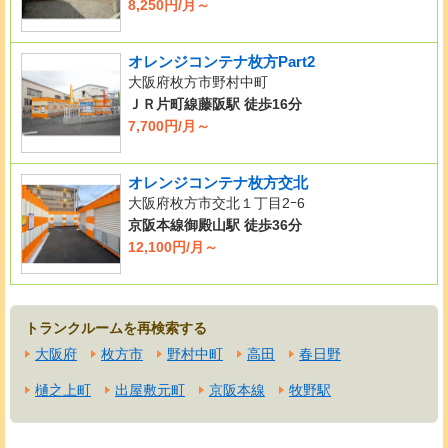
8,250円/月～
オレンジコンテナ枚方Part2
大阪府枚方市野村中町
ＪＲ片町線藤阪駅 徒歩16分
7,700円/月～
オレンジコンテナ枚方交北
大阪府枚方市交北１丁目2ｰ6
京阪本線御殿山駅 徒歩36分
12,100円/月～
トランクルームを再検索する
大阪府
枚方市
野村中町
高田
春日野
樋之上町
出屋敷元町
京阪本線
牧野駅