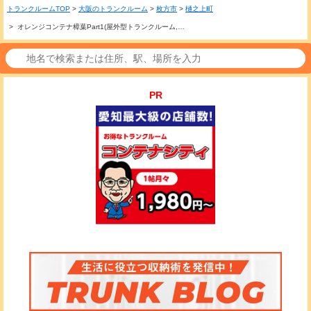
トランクルームTOP
>
大阪のトランクルーム
>
枚方市
>
樋之上町
> オレンジコンテナ樟葉Part1(屋外型トランクルーム,…
PR