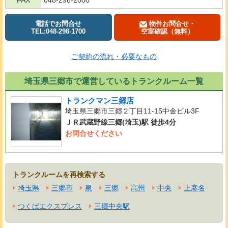
電話でお問合せ
物件お問合せ・
TEL:048-298-1700
空室確認（無料）
ご契約の流れ・必要なもの
埼玉県三郷市で運営しているトランクルーム一覧
トランクマン三郷店
埼玉県三郷市三郷２丁目11-15中金ビル3F
ＪＲ武蔵野線三郷(埼玉)駅 徒歩4分
お問合せください
トランクルームを再検索する
埼玉県
三郷市
泉
三郷
高州
中央
上彦名
つくばエクスプレス
三郷中央駅