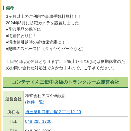
備考
3ヶ月以上のご利用で事務手数料無料！！
2024年3月に防犯カメラを設置しました！！
●季節用品の保管に！
●物置代わりに！
●増改築引越時の荷物保管庫に！
●趣味のスペースに（タイヤやパーツなど）！
土日祝日は定休日となります。 8/8(土)～8/16(日)は夏期休業のた
めお問い合わせ対応はできかねますので、ご了承ください。
コンテナくん三郷中央店のトランクルーム運営会社
株式会社アズ企画設計
運営会社
(
物件一覧
)
所在地
埼玉県川口市戸塚２丁目12-20
TEL
048-298-1700
FAX
048-298-2000