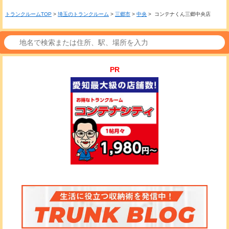
トランクルームTOP
>
埼玉のトランクルーム
>
三郷市
>
中央
> コンテナくん三郷中央店
PR