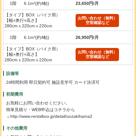
1階
6.1m²(約4帖)
23,650円/月
【タイプ】BOX（バイク用）
お問い合わせ（無料）
【幅×奥行×高さ】
空室確認など
280cmｘ220cmｘ220cm
1階
6.1m²(約4帖)
26,950円/月
【タイプ】BOX（バイク用）
お問い合わせ（無料）
【幅×奥行×高さ】
空室確認など
280cmｘ220cmｘ220cm
設備等
24時間利用 即日契約可 施設見学可 カード決済可
初期費用
お気軽にお問い合わせください。
簡単見積り・WEB申込はコチラから
→http://www.rentalbox.jp/detail/uozakihama2
その他費用