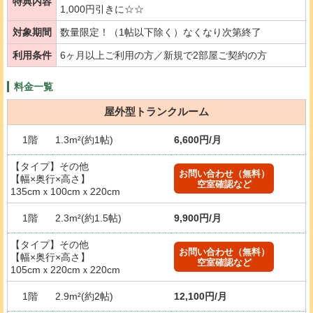
特典内容
1,000円引きに☆☆
対象期間
数量限定！（1帖以下除く）なくなり次第終了
利用条件
6ヶ月以上ご利用の方／新規で2部屋ご契約の方
料金一覧
屋外型トランクルーム
1階
1.3m²(約1帖)
6,600円/月
【タイプ】その他
お問い合わせ（無料）
【幅×奥行×高さ】
空室確認など
135cmｘ100cmｘ220cm
1階
2.3m²(約1.5帖)
9,900円/月
【タイプ】その他
お問い合わせ（無料）
【幅×奥行×高さ】
空室確認など
105cmｘ220cmｘ220cm
1階
2.9m²(約2帖)
12,100円/月