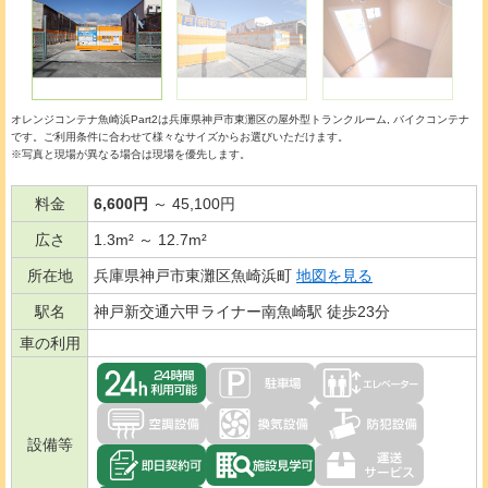
オレンジコンテナ魚崎浜Part2は兵庫県神戸市東灘区の
屋外型トランクルーム
バイクコンテナ
です。ご利用条件に合わせて様々なサイズからお選びいただけます。
※写真と現場が異なる場合は現場を優先します。
料金
6,600円
～ 45,100円
広さ
1.3m² ～ 12.7m²
所在地
兵庫県神戸市東灘区魚崎浜町
地図を見る
駅名
神戸新交通六甲ライナー南魚崎駅 徒歩23分
車の利用
設備等