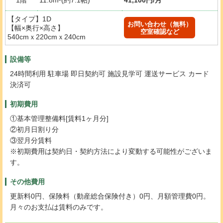
【タイプ】1D
お問い合わせ（無料）
【幅×奥行×高さ】
空室確認など
540cmｘ220cmｘ240cm
設備等
24時間利用 駐車場 即日契約可 施設見学可 運送サービス カード
決済可
初期費用
①基本管理整備料[賃料1ヶ月分]
②初月日割り分
③翌月分賃料
※初期費用は契約日・契約方法により変動する可能性がございま
す。
その他費用
更新料0円、保険料（動産総合保険付き）0円、月額管理費0円。
月々のお支払は賃料のみです。