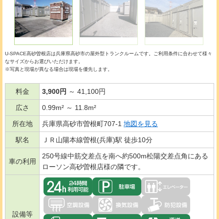
U-SPACE高砂曽根店は兵庫県高砂市の
屋外型トランクルーム
です。ご利用条件に合わせて様々
なサイズからお選びいただけます。
※写真と現場が異なる場合は現場を優先します。
料金
3,900円
～ 41,100円
広さ
0.99m² ～ 11.8m²
所在地
兵庫県高砂市曽根町707-1
地図を見る
駅名
ＪＲ山陽本線曽根(兵庫)駅 徒歩10分
250号線中筋交差点を南へ約500m松陽交差点角にある
車の利用
ローソン高砂曽根店様の隣です。
設備等