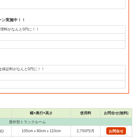
ーン実施中！！
管理料がなんと0円に！！
は保証料がなんと0円に！！
幅×奥行×高さ
使用料
お問合せ(無料)
屋外型トランクルーム
帖)
105cmｘ80cmｘ110cm
2,750円/月
お問合せ