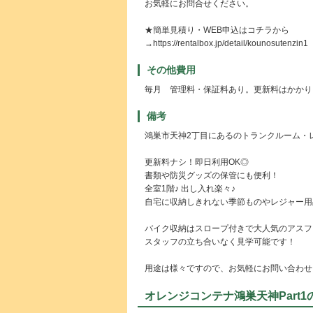
お気軽にお問合せください。
★簡単見積り・WEB申込はコチラから
→https://rentalbox.jp/detail/kounosutenzin1
その他費用
毎月 管理料・保証料あり。更新料はかかり
備考
鴻巣市天神2丁目にあるのトランクルーム・
更新料ナシ！即日利用OK◎
書類や防災グッズの保管にも便利！
全室1階♪ 出し入れ楽々♪
自宅に収納しきれない季節ものやレジャー用
バイク収納はスロープ付きで大人気のアスフ
スタッフの立ち合いなく見学可能です！
用途は様々ですので、お気軽にお問い合わせ
オレンジコンテナ鴻巣天神Part