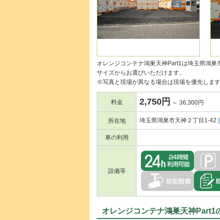
オレンジコンテナ鴻巣天神Part1は埼玉県鴻巣
サイズからお選びいただけます。
※写真と現場が異なる場合は現場を優先しま
2,750円
料金
～ 36,300円
埼玉県鴻巣市天神２丁目1-42
所在地
車の利用
設備等
オレンジコンテナ鴻巣天神Part