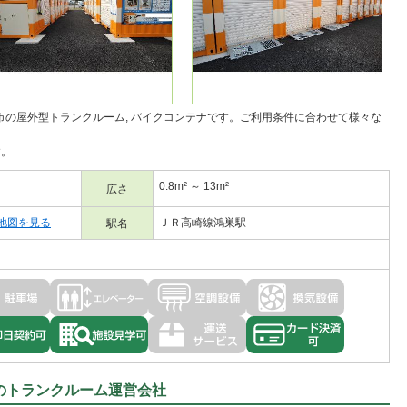
市の
屋外型トランクルーム
バイクコンテナ
です。ご利用条件に合わせて様々な
す。
0.8m² ～ 13m²
広さ
地図を見る
ＪＲ高崎線鴻巣駅
駅名
1のトランクルーム運営会社