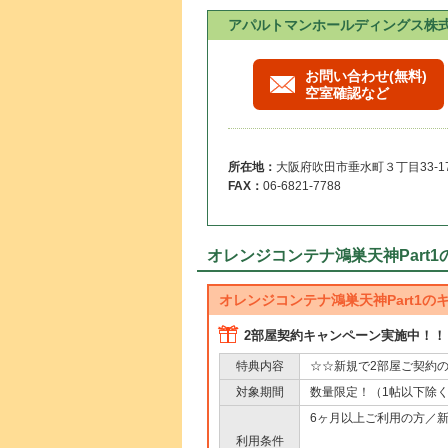
アパルトマンホールディングス株
お問い合わせ(無料)
空室確認など
所在地：
大阪府吹田市垂水町３丁目33-1
FAX：
06-6821-7788
オレンジコンテナ鴻巣天神Part
オレンジコンテナ鴻巣天神Part1の
2部屋契約キャンペーン実施中！！
☆☆新規で2部屋ご契約の
特典内容
数量限定！（1帖以下除
対象期間
6ヶ月以上ご利用の方／
利用条件