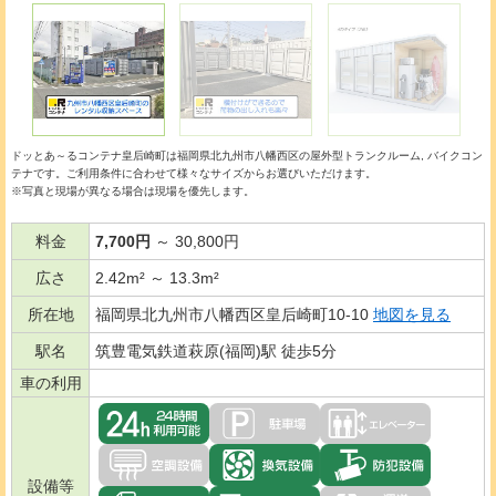
ドッとあ～るコンテナ皇后崎町は福岡県北九州市八幡西区の
屋外型トランクルーム
バイクコン
テナ
です。ご利用条件に合わせて様々なサイズからお選びいただけます。
※写真と現場が異なる場合は現場を優先します。
料金
7,700円
～ 30,800円
広さ
2.42m² ～ 13.3m²
所在地
福岡県北九州市八幡西区皇后崎町10-10
地図を見る
駅名
筑豊電気鉄道萩原(福岡)駅 徒歩5分
車の利用
設備等