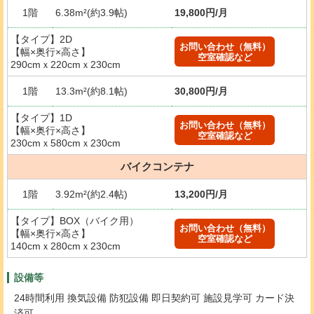
1階
6.38m²(約3.9帖)
19,800円/月
【タイプ】2D
お問い合わせ（無料）
【幅×奥行×高さ】
空室確認など
290cmｘ220cmｘ230cm
1階
13.3m²(約8.1帖)
30,800円/月
【タイプ】1D
お問い合わせ（無料）
【幅×奥行×高さ】
空室確認など
230cmｘ580cmｘ230cm
バイクコンテナ
1階
3.92m²(約2.4帖)
13,200円/月
【タイプ】BOX（バイク用）
お問い合わせ（無料）
【幅×奥行×高さ】
空室確認など
140cmｘ280cmｘ230cm
設備等
24時間利用 換気設備 防犯設備 即日契約可 施設見学可 カード決
済可