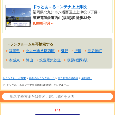
ドッとあ～るコンテナ上上津役
福岡県北九州市八幡西区上上津役３丁目6
筑豊電気鉄道西山(福岡)駅 徒歩33分
8,800円/月～
トランクルームを再検索する
福岡県
北九州市八幡西区
引野
折尾
皇后崎町
本城東
陣山
筑豊電気鉄道
萩原(福岡)駅
トランクルームTOP
>
福岡のトランクルーム
>
北九州市八幡西区
>
皇后崎町
> ドッとあ～るコンテナ皇后崎町(屋外型トランクルー…
PR