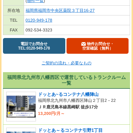
(
物件一覧
)
所在地
福岡県福岡市中央区薬院３丁目16-27
TEL
0120-949-178
FAX
092-534-3323
電話でお問合せ
物件お問合せ・
TEL:0120-949-178
空室確認（無料）
ご契約の流れ・必要なもの
福岡県北九州市八幡西区で運営しているトランクルーム
一覧
ドッとあ~るコンテナ八幡陣山
福岡県北九州市八幡西区陣山２丁目2－22
ＪＲ鹿児島本線黒崎駅 徒歩17分
13,200円/月～
ドッとあ～るコンテナ引野1丁目