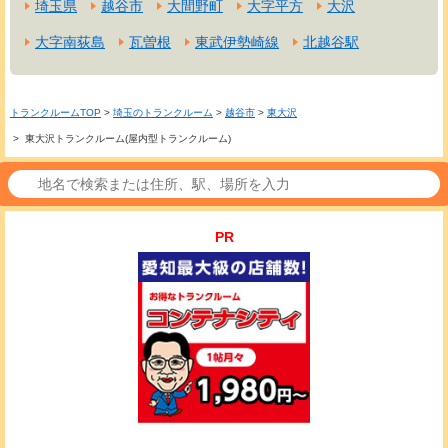
埼玉県
越谷市
大間野町
大字平方
大沢
大字南荻島
瓦曽根
東武伊勢崎線
北越谷駅
トランクルームTOP
>
埼玉のトランクルーム
>
越谷市
>
東大沢
> 東大沢トランクルーム(屋内型トランクルーム)
PR