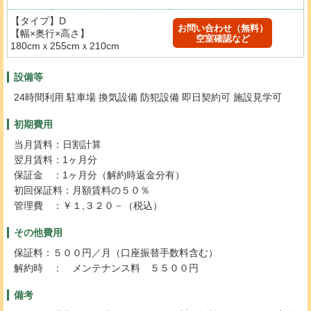
【タイプ】D
お問い合わせ（無料）
【幅×奥行×高さ】
空室確認など
180cmｘ255cmｘ210cm
設備等
24時間利用 駐車場 換気設備 防犯設備 即日契約可 施設見学可
初期費用
当月賃料：日割計算
翌月賃料：1ヶ月分
保証金 ：1ヶ月分（解約時返金分有）
初回保証料：月額賃料の５０％
管理費 ：￥１,３２０－（税込）
その他費用
保証料：５００円／月（口座振替手数料含む）
解約時 ： メンテナンス料 ５５００円
備考