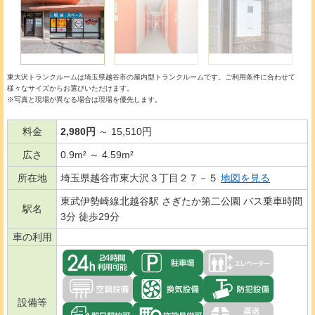
東大沢トランクルームは埼玉県越谷市の
屋内型トランクルーム
です。ご利用条件に合わせて
様々なサイズからお選びいただけます。
※写真と現場が異なる場合は現場を優先します。
料金
2,980円
～ 15,510円
広さ
0.9m² ～ 4.59m²
所在地
埼玉県越谷市東大沢３丁目２７－５
地図を見る
東武伊勢崎線北越谷駅 さぎたか第二公園 バス乗車時間
駅名
3分 徒歩29分
車の利用
設備等