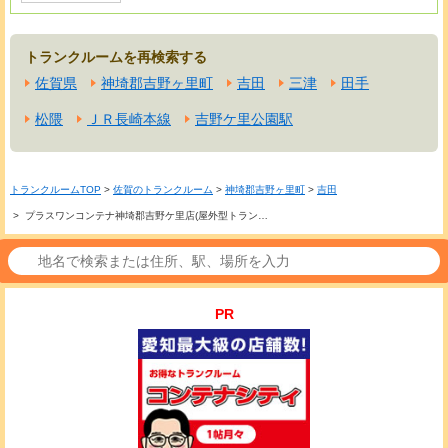
トランクルームを再検索する
佐賀県
神埼郡吉野ヶ里町
吉田
三津
田手
松隈
ＪＲ長崎本線
吉野ケ里公園駅
トランクルームTOP
>
佐賀のトランクルーム
>
神埼郡吉野ヶ里町
>
吉田
> プラスワンコンテナ神埼郡吉野ケ里店(屋外型トラン…
PR