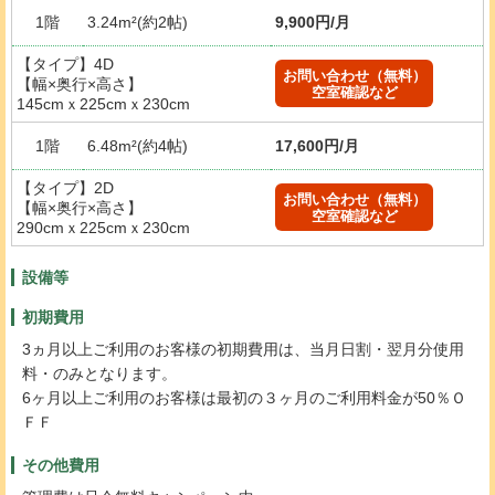
1階
3.24m²(約2帖)
9,900円/月
【タイプ】4D
お問い合わせ（無料）
【幅×奥行×高さ】
空室確認など
145cmｘ225cmｘ230cm
1階
6.48m²(約4帖)
17,600円/月
【タイプ】2D
お問い合わせ（無料）
【幅×奥行×高さ】
空室確認など
290cmｘ225cmｘ230cm
設備等
初期費用
3ヵ月以上ご利用のお客様の初期費用は、当月日割・翌月分使用
料・のみとなります。
6ヶ月以上ご利用のお客様は最初の３ヶ月のご利用料金が50％Ｏ
ＦＦ
その他費用