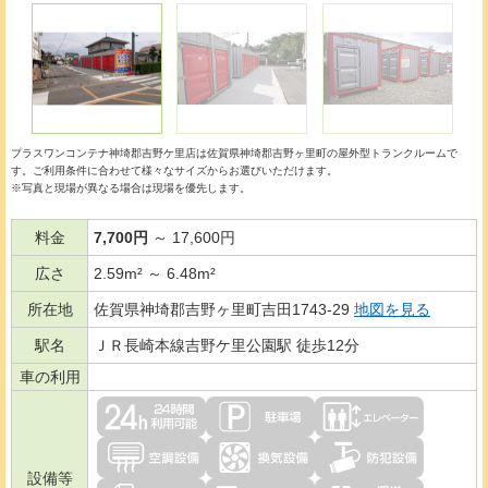
プラスワンコンテナ神埼郡吉野ケ里店は佐賀県神埼郡吉野ヶ里町の
屋外型トランクルーム
で
す。ご利用条件に合わせて様々なサイズからお選びいただけます。
※写真と現場が異なる場合は現場を優先します。
料金
7,700円
～ 17,600円
広さ
2.59m² ～ 6.48m²
所在地
佐賀県神埼郡吉野ヶ里町吉田1743-29
地図を見る
駅名
ＪＲ長崎本線吉野ケ里公園駅 徒歩12分
車の利用
設備等