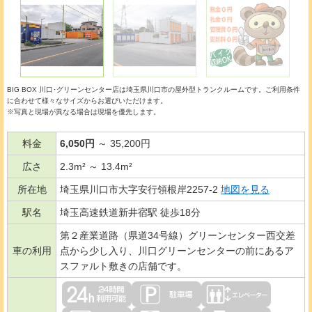
BIG BOX 川口･グリーンセンター店は埼玉県川口市の
屋外型トランクルーム
です。ご利用条件
に合わせて様々なサイズからお選びいただけます。
※写真と現場が異なる場合は現場を優先します。
料金
6,050円
～ 35,200円
広さ
2.3m² ～ 13.4m²
所在地
埼玉県川口市大字安行領根岸2257-2
地図を見る
駅名
埼玉高速鉄道新井宿駅 徒歩18分
第２産業道路（県道34号線）グリーンセンター西交差
車の利用
点から少し入り、川口グリーンセンターの前にあるア
スファルト敷きの店舗です。