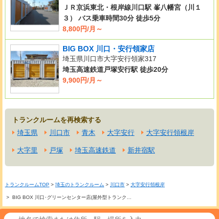
ＪＲ京浜東北・根岸線川口駅 峯八幡宮（川１
３） バス乗車時間30分 徒歩5分
8,800円/月～
BIG BOX 川口・安行領家店
埼玉県川口市大字安行領家317
埼玉高速鉄道戸塚安行駅 徒歩20分
9,900円/月～
トランクルームを再検索する
埼玉県
川口市
青木
大字安行
大字安行領根岸
大字里
戸塚
埼玉高速鉄道
新井宿駅
トランクルームTOP
>
埼玉のトランクルーム
>
川口市
>
大字安行領根岸
> BIG BOX 川口･グリーンセンター店(屋外型トランク…