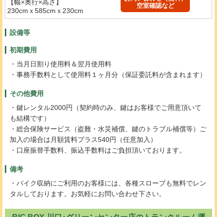
【幅×奥行×高さ】
空室確認など
230cmｘ585cmｘ230cm
設備等
初期費用
・当月日割り使用料＆翌月使用料
・事務手数料として使用料１ヶ月分（保証委託料が含まれます）
その他費用
・鍵レンタル2000円（契約時のみ、鍵はお客様でご用意頂いて
も結構です）
・総合保険サービス（盗難・水災補償、鍵のトラブル補償等）ご
加入の場合は月額賃料プラス540円（任意加入）
・口座振替手数料、振込手数料はご負担頂いております。
備考
・バイク収納にご利用のお客様には、各種スロープも無料でレン
タルしております。お気軽にお問い合わせ下さい。
BIG BOX 川口･グリーンセンター店のトランクルーム運