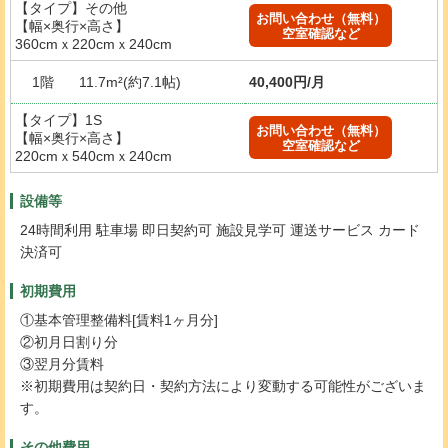
【タイプ】その他
お問い合わせ（無料）
【幅×奥行×高さ】
空室確認など
360cmｘ220cmｘ240cm
1階
11.7m²(約7.1帖)
40,400円/月
【タイプ】1S
お問い合わせ（無料）
【幅×奥行×高さ】
空室確認など
220cmｘ540cmｘ240cm
設備等
24時間利用 駐車場 即日契約可 施設見学可 運送サービス カード
決済可
初期費用
①基本管理整備料[賃料1ヶ月分]
②初月日割り分
③翌月分賃料
※初期費用は契約日・契約方法により変動する可能性がございま
す。
その他費用