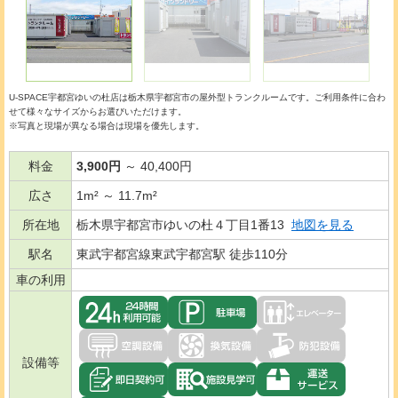
U-SPACE宇都宮ゆいの杜店は栃木県宇都宮市の
屋外型トランクルーム
です。ご利用条件に合わ
せて様々なサイズからお選びいただけます。
※写真と現場が異なる場合は現場を優先します。
料金
3,900円
～ 40,400円
広さ
1m² ～ 11.7m²
所在地
栃木県宇都宮市ゆいの杜４丁目1番13
地図を見る
駅名
東武宇都宮線東武宇都宮駅 徒歩110分
車の利用
設備等