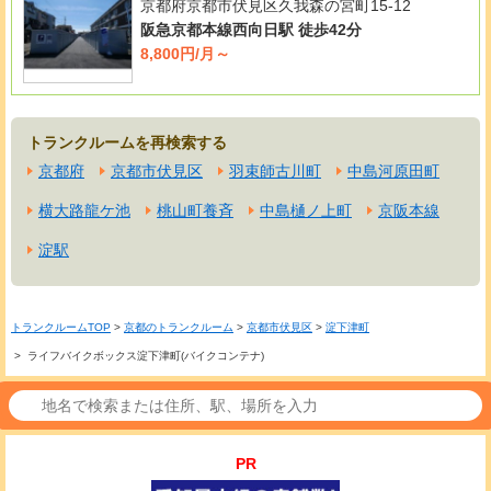
京都府京都市伏見区久我森の宮町15-12
阪急京都本線西向日駅 徒歩42分
8,800円/月～
トランクルームを再検索する
京都府
京都市伏見区
羽束師古川町
中島河原田町
横大路龍ケ池
桃山町養斉
中島樋ノ上町
京阪本線
淀駅
トランクルームTOP
>
京都のトランクルーム
>
京都市伏見区
>
淀下津町
> ライフバイクボックス淀下津町(バイクコンテナ)
PR