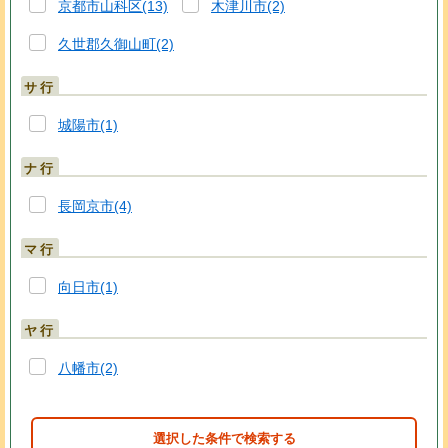
京都市山科区(13)
木津川市(2)
久世郡久御山町(2)
サ行
城陽市(1)
ナ行
長岡京市(4)
マ行
向日市(1)
ヤ行
八幡市(2)
選択した条件で検索する