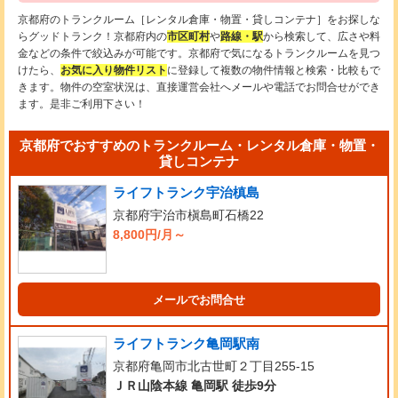
京都府のトランクルーム［レンタル倉庫・物置・貸しコンテナ］をお探しな
らグッドトランク！京都府内の
市区町村
や
路線・駅
から検索して、広さや料
金などの条件で絞込みが可能です。京都府で気になるトランクルームを見つ
けたら、
お気に入り物件リスト
に登録して複数の物件情報と検索・比較もで
きます。物件の空室状況は、直接運営会社へメールや電話でお問合せができ
ます。是非ご利用下さい！
京都府でおすすめのトランクルーム・レンタル倉庫・物置・
貸しコンテナ
ライフトランク宇治槙島
京都府宇治市槇島町石橋22
8,800円/月～
メールでお問合せ
ライフトランク亀岡駅南
京都府亀岡市北古世町２丁目255-15
ＪＲ山陰本線 亀岡駅 徒歩9分