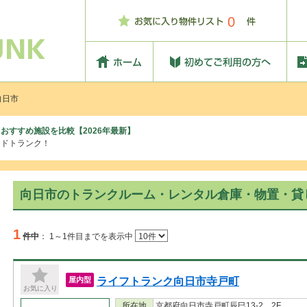
0
向日市
おすすめ施設を比較【2026年最新】
ッドトランク！
向日市のトランクルーム・レンタル倉庫・物置・貸
1
件中
：
1～1件目までを表示中
ライフトランク向日市寺戸町
屋内型
お気に入り
所在地
京都府向日市寺戸町辰巳13-2 2F