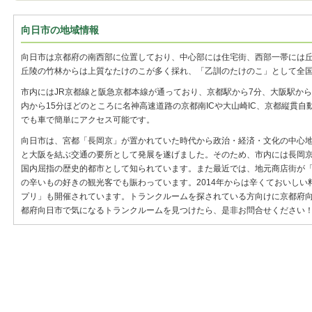
向日市の地域情報
向日市は京都府の南西部に位置しており、中心部には住宅街、西部一帯には
丘陵の竹林からは上質なたけのこが多く採れ、「乙訓のたけのこ」として全
市内にはJR京都線と阪急京都本線が通っており、京都駅から7分、大阪駅から
内から15分ほどのところに名神高速道路の京都南ICや大山崎IC、京都縦貫自
でも車で簡単にアクセス可能です。
向日市は、宮都「長岡京」が置かれていた時代から政治・経済・文化の中心
と大阪を結ぶ交通の要所として発展を遂げました。そのため、市内には長岡
国内屈指の歴史的都市として知られています。また最近では、地元商店街が
の辛いもの好きの観光客でも賑わっています。2014年からは辛くておいしい
プリ」も開催されています。トランクルームを探されている方向けに京都府
都府向日市で気になるトランクルームを見つけたら、是非お問合せください