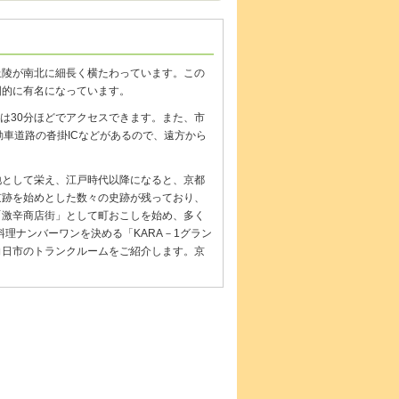
丘陵が南北に細長く横たわっています。この
国的に有名になっています。
は30分ほどでアクセスできます。また、市
動車道路の沓掛ICなどがあるので、遠方から
地として栄え、江戸時代以降になると、京都
京跡を始めとした数々の史跡が残っており、
「激辛商店街」として町おこしを始め、多く
料理ナンバーワンを決める「KARA－1グラン
向日市のトランクルームをご紹介します。京
！