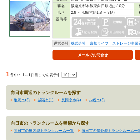
駅名
阪急京都本線東向日駅 徒歩10分
広さ
2.9 ～ 4.9m²(約1.8 ～ 3帖)
設備等
運営会社
株式会社 京都ライフ ストレージ事業
メールでお問合せ
1
件中
：
1～1件目までを表示中
向日市周辺のトランクルームを探す
亀岡市(2)
城陽市(1)
長岡京市(4)
八幡市(2)
向日市のトランクルームを種類から探す
向日市の屋内型トランクルーム一覧
向日市の屋外型トランクルーム一