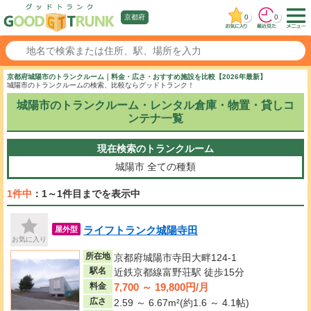
0
0
京都府
京都府城陽市のトランクルーム｜料金・広さ・おすすめ施設を比較【2026年最新】
城陽市のトランクルームの検索、比較ならグッドトランク！
城陽市のトランクルーム・レンタル倉庫・物置・貸しコ
ンテナ一覧
現在検索のトランクルーム
城陽市
全ての種類
1件中
：1～1件目までを表示中
ライフトランク城陽寺田
屋外型
お気に入り
所在地
京都府城陽市寺田大畔124-1
駅名
近鉄京都線富野荘駅 徒歩15分
7,700 ～ 19,800円/月
料金
広さ
2.59 ～ 6.67m²(約1.6 ～ 4.1帖)