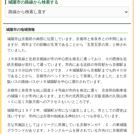
城陽市の路線から検索する
城陽市の地域情報
城陽市は京都府の南部に位置しています。京都市と奈良市との中間にあり
ますが、両市までの距離が五里であることから「五里五里の里」と称され
ていました。
ＪＲ奈良線と近鉄京都線が市の中心部を南北に通っており、その西側を近
鉄京都線が並行して通っています。市内にある近鉄の寺田駅から京都駅ま
では３０分以内で行くことができ、ＪＲ城陽駅から京都駅までも約４０分
であることから、京都市のベッドタウンとして発展してきました。また京
阪バスの路線バスがＪＲ城陽駅を中心に運行されています。
京都市と奈良市を結ぶ国道２４号線が市内を南北に通り、京奈和自動車道
の城陽ＩＣが市内にあります。また市の北西部は第２京阪道路の久我山南
ＩＣに近く大阪方面へのアクセスもいいところです。
城陽市は１９７２年、城陽町が市になり誕生しました。市としての歴史は
浅いですが、市内には古墳や由緒ある神社がいくつも存在しています。
主な市施設としてはＪリーグに所属している京都サンガＦ．Ｃ．の東城陽
グラウンドがあります。トランクルームを探されている方向けに京都府城