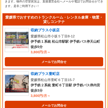
きます。物件の空室状況は、直接運営会社へメールや電話でお問合せができ
ます。是非ご利用下さい！
愛媛県でおすすめのトランクルーム・レンタル倉庫・物置・
貸しコンテナ
収納プラス小坂店
愛媛県松山市小坂５丁目8-12
伊予鉄１系統 松山市駅駅 伊予鉄バス停天山町
徒歩5分
3,800円/月～
メールでお問合せ
収納プラス萱町店
愛媛県松山市萱町６丁目15-7
伊予鉄２系統 萱町６丁目駅 伊予鉄バス停内宮
徒歩3分
3,800円/月～
メールでお問合せ