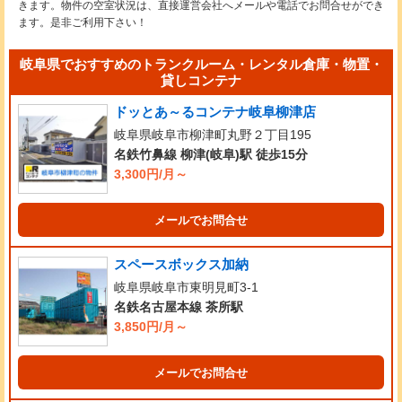
きます。物件の空室状況は、直接運営会社へメールや電話でお問合せができ
ます。是非ご利用下さい！
岐阜県でおすすめのトランクルーム・レンタル倉庫・物置・
貸しコンテナ
ドッとあ～るコンテナ岐阜柳津店
岐阜県岐阜市柳津町丸野２丁目195
名鉄竹鼻線 柳津(岐阜)駅 徒歩15分
3,300円/月～
メールでお問合せ
スペースボックス加納
岐阜県岐阜市東明見町3-1
名鉄名古屋本線 茶所駅
3,850円/月～
メールでお問合せ