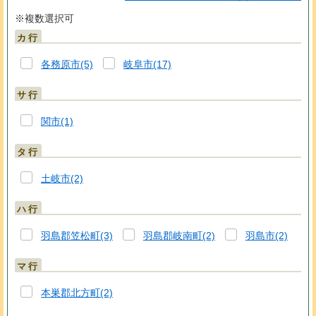
※複数選択可
カ行
各務原市(5)
岐阜市(17)
サ行
関市(1)
タ行
土岐市(2)
ハ行
羽島郡笠松町(3)
羽島郡岐南町(2)
羽島市(2)
マ行
本巣郡北方町(2)