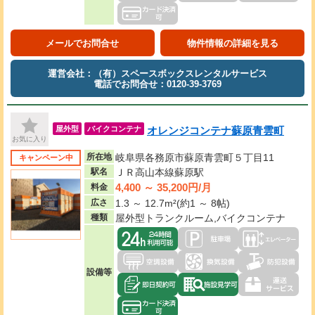
メールでお問合せ
物件情報の詳細を見る
運営会社：（有）スペースボックスレンタルサービス
電話でお問合せ：0120-39-3769
オレンジコンテナ蘇原青雲町
屋外型
バイクコンテナ
お気に入り
所在地
岐阜県各務原市蘇原青雲町５丁目11
キャンペーン中
駅名
ＪＲ高山本線蘇原駅
4,400 ～ 35,200円/月
料金
広さ
1.3 ～ 12.7m²(約1 ～ 8帖)
種類
屋外型トランクルーム,バイクコンテナ
設備等