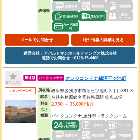
設備等
メールでお問合せ
物件情報の詳細を見る
運営会社：アパルトマンホールディングス株式会社
電話でお問合せ：0120-15-4466
オレジコンテナ鵜沼三ツ池町
屋外型
バイクコンテナ
お気に入り
所在地
岐阜県各務原市鵜沼三ツ池町３丁目391-3
キャンペーン中
駅名
名鉄各務原線名電各務原駅 徒歩10分
2,750 ～ 33,000円/月
料金
広さ
種類
バイクコンテナ,屋外型トランクルーム
設備等