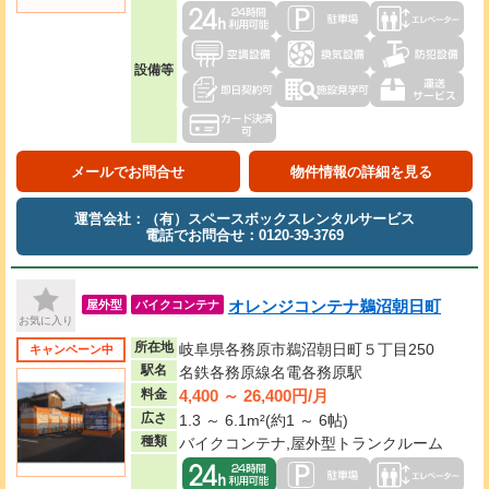
設備等
メールでお問合せ
物件情報の詳細を見る
運営会社：（有）スペースボックスレンタルサービス
電話でお問合せ：0120-39-3769
オレンジコンテナ鵜沼朝日町
屋外型
バイクコンテナ
お気に入り
所在地
岐阜県各務原市鵜沼朝日町５丁目250
キャンペーン中
駅名
名鉄各務原線名電各務原駅
4,400 ～ 26,400円/月
料金
広さ
1.3 ～ 6.1m²(約1 ～ 6帖)
種類
バイクコンテナ,屋外型トランクルーム