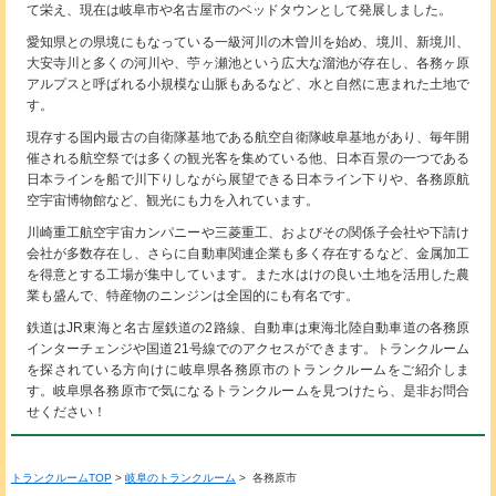
て栄え、現在は岐阜市や名古屋市のベッドタウンとして発展しました。
愛知県との県境にもなっている一級河川の木曽川を始め、境川、新境川、
大安寺川と多くの河川や、苧ヶ瀬池という広大な溜池が存在し、各務ヶ原
アルプスと呼ばれる小規模な山脈もあるなど、水と自然に恵まれた土地で
す。
現存する国内最古の自衛隊基地である航空自衛隊岐阜基地があり、毎年開
催される航空祭では多くの観光客を集めている他、日本百景の一つである
日本ラインを船で川下りしながら展望できる日本ライン下りや、各務原航
空宇宙博物館など、観光にも力を入れています。
川崎重工航空宇宙カンパニーや三菱重工、およびその関係子会社や下請け
会社が多数存在し、さらに自動車関連企業も多く存在するなど、金属加工
を得意とする工場が集中しています。また水はけの良い土地を活用した農
業も盛んで、特産物のニンジンは全国的にも有名です。
鉄道はJR東海と名古屋鉄道の2路線、自動車は東海北陸自動車道の各務原
インターチェンジや国道21号線でのアクセスができます。トランクルーム
を探されている方向けに岐阜県各務原市のトランクルームをご紹介しま
す。岐阜県各務原市で気になるトランクルームを見つけたら、是非お問合
せください！
トランクルームTOP
>
岐阜のトランクルーム
> 各務原市