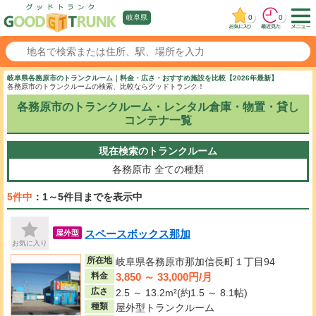
0
0
岐阜県
岐阜県各務原市のトランクルーム｜料金・広さ・おすすめ施設を比較【2026年最新】
各務原市のトランクルームの検索、比較ならグッドトランク！
各務原市のトランクルーム・レンタル倉庫・物置・貸し
コンテナ一覧
現在検索のトランクルーム
各務原市
全ての種類
5件中
：1～5件目までを表示中
スペースボックス那加
屋外型
お気に入り
所在地
岐阜県各務原市那加信長町１丁目94
3,850 ～ 33,000円/月
料金
広さ
2.5 ～ 13.2m²(約1.5 ～ 8.1帖)
種類
屋外型トランクルーム