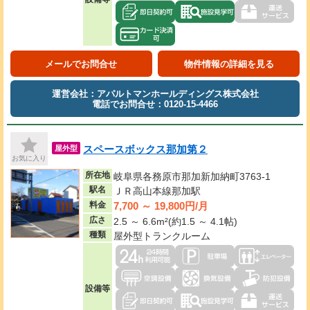
メールでお問合せ
物件情報の詳細を見る
運営会社：アパルトマンホールディングス株式会社
電話でお問合せ：0120-15-4466
スペースボックス那加第２
屋外型
お気に入り
所在地
岐阜県各務原市那加新加納町3763-1
駅名
ＪＲ高山本線那加駅
7,700 ～ 19,800円/月
料金
広さ
2.5 ～ 6.6m²(約1.5 ～ 4.1帖)
種類
屋外型トランクルーム
設備等