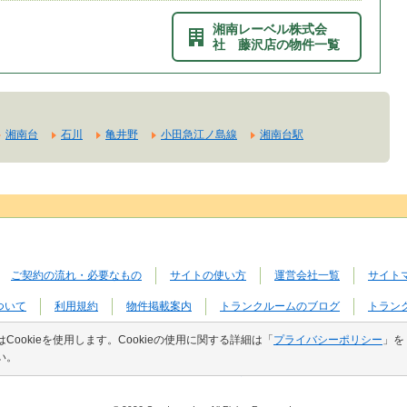
湘南レーベル株式会
社 藤沢店の物件一覧
湘南台
石川
亀井野
小田急江ノ島線
湘南台駅
ご契約の流れ・必要なもの
サイトの使い方
運営会社一覧
サイト
ついて
利用規約
物件掲載案内
トランクルームのブログ
トラン
Cookieを使用します。Cookieの使用に関する詳細は「
プライバシーポリシー
」を
い。
屋外型トランクルーム・レンタルコンテナを探す
バイクコンテナ・バイクガ