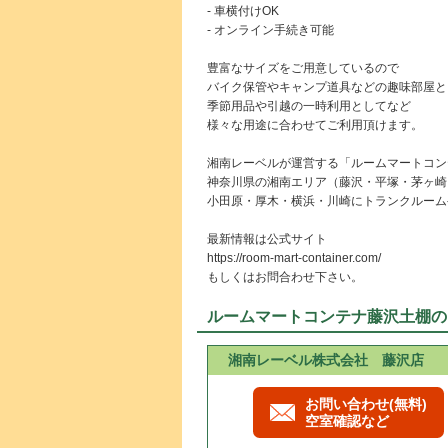
- 車横付けOK
- オンライン手続き可能
豊富なサイズをご用意しているので
バイク保管やキャンプ道具などの趣味部屋と
季節用品や引越の一時利用としてなど
様々な用途に合わせてご利用頂けます。
湘南レーベルが運営する「ルームマートコン
神奈川県の湘南エリア（藤沢・平塚・茅ヶ崎
小田原・厚木・横浜・川崎にトランクルーム
最新情報は公式サイト
https://room-mart-container.com/
もしくはお問合わせ下さい。
ルームマートコンテナ藤沢土棚の
湘南レーベル株式会社 藤沢店
お問い合わせ(無料)
空室確認など