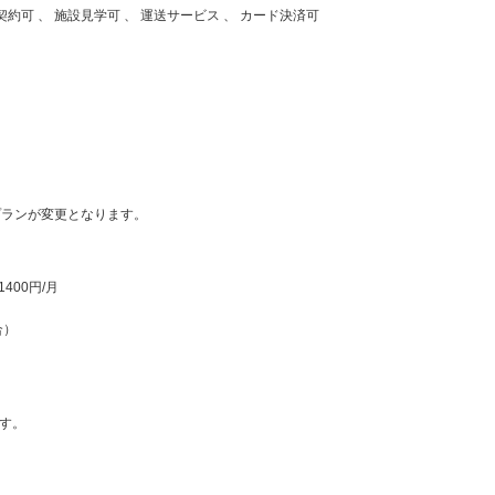
日契約可 、 施設見学可 、 運送サービス 、 カード決済可
）
プランが変更となります。
1400円/月
合）
す。