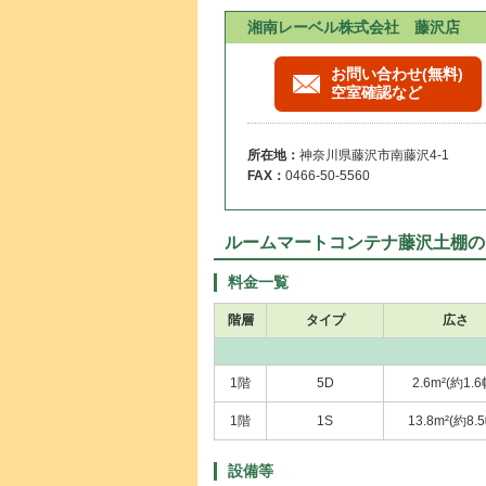
湘南レーベル株式会社 藤沢店
お問い合わせ(無料)
空室確認など
所在地：
神奈川県藤沢市南藤沢4-1
FAX：
0466-50-5560
ルームマートコンテナ藤沢土棚の
料金一覧
階層
タイプ
広さ
1階
5D
2.6m²(約1.6
1階
1S
13.8m²(約8.
設備等