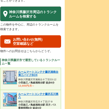
ることができます。
神奈川県藤沢市周辺のトランク
ルームを検索する
この物件を中心に、周辺のトランクルームを
検索できます。
お問い合わせ(無料)
空室確認など
物件へのお問合せはこちらからどうぞ。
神奈川県藤沢市で運営しているトランクルー
ム一覧
ルームマートコンテナ藤沢湘南台
第三バイクBOX
神奈川県藤沢市湘南台６丁目33-12
小田急江ノ島線湘南台駅 徒歩8分
13,000円/月～
ルームマートコンテナ藤沢石川第
八
神奈川県藤沢市石川４丁目27-9
小田急江ノ島線湘南台駅 田方 バス
乗車時間8分 徒歩5分