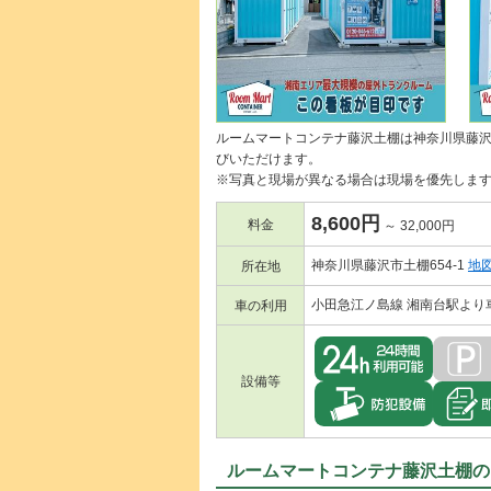
ルームマートコンテナ藤沢土棚は神奈川県藤
びいただけます。
※写真と現場が異なる場合は現場を優先しま
8,600円
料金
～ 32,000円
神奈川県藤沢市土棚654-1
地
所在地
小田急江ノ島線 湘南台駅より
車の利用
設備等
ルームマートコンテナ藤沢土棚の