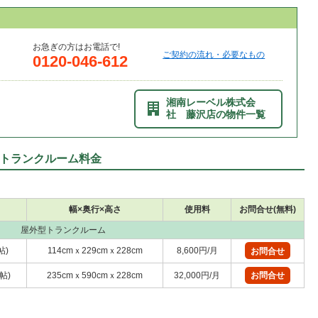
お急ぎの方はお電話で!
ご契約の流れ・必要なもの
0120-046-612
湘南レーベル株式会
社 藤沢店の物件一覧
トランクルーム料金
幅×奥行×高さ
使用料
お問合せ(無料)
屋外型トランクルーム
帖)
114cmｘ229cmｘ228cm
8,600円/月
お問合せ
5帖)
235cmｘ590cmｘ228cm
32,000円/月
お問合せ