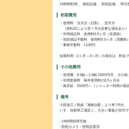
24時間利用 、 換気設備 、 防犯設備 、 即
初期費用
・使用料 当月分（日割）、翌月分
（契約日により翌々月分必要な場合あり）
・年間保証料 使用料0.5ヶ月（非課税）
・初回保証手数料 使用料0.5ヶ月（消費税
・事務手数料 1100円
短期利用（1ヶ月～3ヶ月）の場合は、料金
その他費用
・管理費 8.5帖～2.6帖 2000円/月、その他 
・年間更新料 毎年使用料の0.5ヶ月分
・南京錠 3500円～（シャッター利用の場
備考
小田急江ノ島線「湘南台駅」より車で6分。
いすゞ自動車工場近く。大きい看板が目印で
- 24時間利用可能
- 防犯カメラ・照明設置済