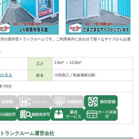
沢市の
屋外型トランクルーム
です。ご利用条件に合わせて様々なサイズからお選
す。
2.6m² ～ 13.8m²
広さ
図を見る
小田急江ノ島線湘南台駅
駅名
車で6分
トランクルーム運営会社