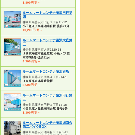
8,800円/月～
ルームマートコンテナ藤沢円行第
四
神奈川県藤沢市円行１丁目15-12
小田急江ノ島線湘南台駅 徒歩21分
10,200円/月～
ルームマートコンテナ藤沢大庭第
三
神奈川県藤沢市大庭5220-33
ＪＲ東海道本線辻堂駅 小糸 バス乗
車時間8分 徒歩11分
8,300円/月～
ルームマートコンテナ藤沢羽鳥
神奈川県藤沢市羽鳥４丁目914-1
ＪＲ東海道本線辻堂駅
8,600円/月～
ルームマートコンテナ藤沢円行第
三
神奈川県藤沢市円行２丁目13-15
小田急江ノ島線湘南台駅 徒歩9分
8,300円/月～
ルームマートコンテナ藤沢湘南台
第二バイクBOX
神奈川県藤沢市湘南台５丁目5-11