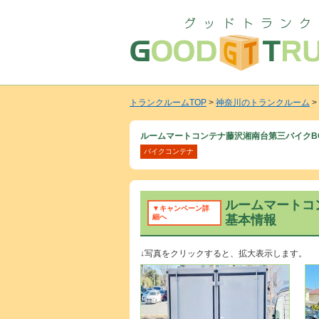
トランクルームTOP
>
神奈川のトランクルーム
>
ルームマートコンテナ藤沢湘南台第三バイクB
バイクコンテナ
ルームマートコ
▼キャンペーン詳
細へ
基本情報
↓写真をクリックすると、拡大表示します。