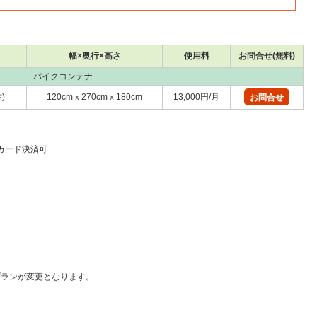
幅×奥行×高さ
使用料
お問合せ(無料)
バイクコンテナ
)
120cmｘ270cmｘ180cm
13,000円/月
お問合せ
 カード決済可
）
プランが変更となります。