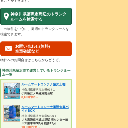
ることができます。
神奈川県藤沢市周辺のトランク
ルームを検索する
この物件を中心に、周辺のトランクルームを
検索できます。
お問い合わせ(無料)
空室確認など
物件へのお問合せはこちらからどうぞ。
神奈川県藤沢市で運営しているトランクルー
ム一覧
ルームマートコンテナ藤沢土棚
神奈川県藤沢市土棚654-1
小田急江ノ島線湘南台駅
8,600円/月～
ルームマートコンテナ藤沢大庭バ
イクBOX
神奈川県藤沢市大庭5006-1
ＪＲ東海道本線辻堂駅 南センター前
バス乗車時間7分 徒歩12分
13,000円/月～