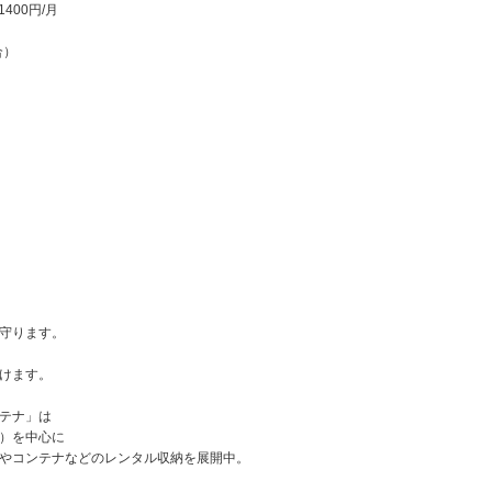
1400円/月
合）
守ります。
けます。
テナ」は
）を中心に
やコンテナなどのレンタル収納を展開中。