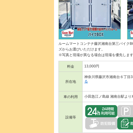
ルームマートコンテナ藤沢湘南台第三バイクB
ズからお選びいただけます。
※写真と現場が異なる場合は現場を優先しま
13,000円
料金
神奈川県藤沢市湘南台６丁目33
る
所在地
小田急江ノ島線 湘南台駅より
車の利用
設備等