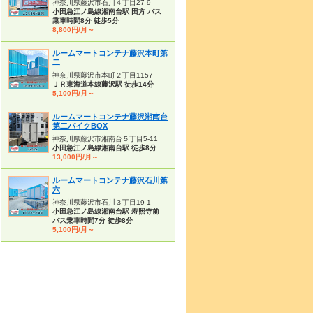
神奈川県藤沢市石川４丁目27-9
小田急江ノ島線湘南台駅 田方 バス
乗車時間8分 徒歩5分
8,800円/月～
ルームマートコンテナ藤沢本町第
二
神奈川県藤沢市本町２丁目1157
ＪＲ東海道本線藤沢駅 徒歩14分
5,100円/月～
ルームマートコンテナ藤沢湘南台
第二バイクBOX
神奈川県藤沢市湘南台５丁目5-11
小田急江ノ島線湘南台駅 徒歩8分
13,000円/月～
ルームマートコンテナ藤沢石川第
六
神奈川県藤沢市石川３丁目19-1
小田急江ノ島線湘南台駅 寿照寺前
バス乗車時間7分 徒歩8分
5,100円/月～