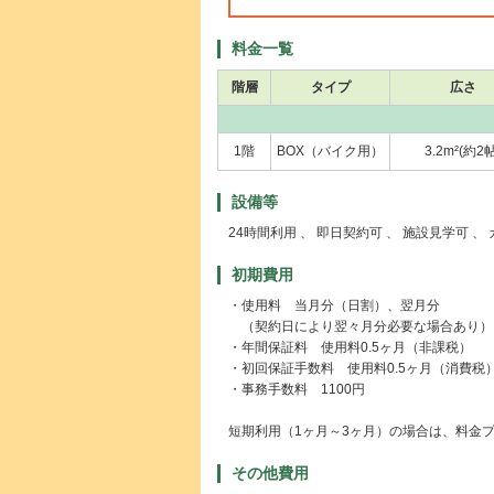
料金一覧
階層
タイプ
広さ
1階
BOX（バイク用）
3.2m²(約2帖
設備等
24時間利用 、 即日契約可 、 施設見学可 、
初期費用
・使用料 当月分（日割）、翌月分
（契約日により翌々月分必要な場合あり）
・年間保証料 使用料0.5ヶ月（非課税）
・初回保証手数料 使用料0.5ヶ月（消費税
・事務手数料 1100円
短期利用（1ヶ月～3ヶ月）の場合は、料金
その他費用