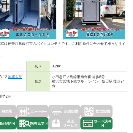
OXは神奈川県藤沢市の
バイクコンテナ
です。ご利用条件に合わせて様々なサイ
す。
3.2m²
広さ
-12
地図を見
小田急江ノ島線湘南台駅 徒歩8分
横浜市営地下鉄ブルーライン下飯田駅 徒歩24
駅名
分
車で2分