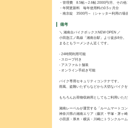
・管理費 8.5帖～2.6帖 2000円/月、その他 
・年間更新料 毎年使用料の0.5ヶ月分
・南京錠 3500円～（シャッター利用の場
備考
＼ 湘南台バイクボックスNEW OPEN ／
小田急江ノ島線「湘南台駅」より徒歩8分。
まるともラーメンさん近くです。
- 24時間利用可能
- スロープ付き
- アスファルト舗装
- オンライン手続き可能
バイク専用セキュリティコンテナです。
雨風、盗難いたずらなどから大切なバイクを
もちろんお荷物収納用としてもご利用いただ
湘南レーベルが運営する「ルームマートコン
神奈川県の湘南エリア（藤沢・平塚・茅ヶ崎
小田原・厚木・横浜・川崎にトランクルーム