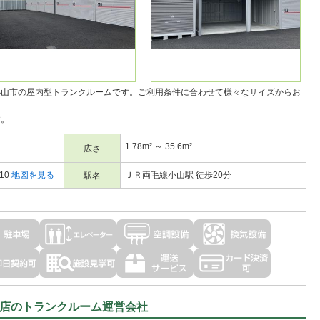
小山市の
屋内型トランクルーム
です。ご利用条件に合わせて様々なサイズからお
す。
1.78m² ～ 35.6m²
広さ
10
地図を見る
ＪＲ両毛線小山駅 徒歩20分
駅名
店のトランクルーム運営会社