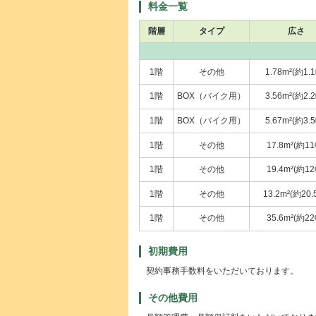
料金一覧
階層
タイプ
広さ
1階
その他
1.78m²(約1.
1階
BOX（バイク用）
3.56m²(約2.
1階
BOX（バイク用）
5.67m²(約3.
1階
その他
17.8m²(約11
1階
その他
19.4m²(約12
1階
その他
13.2m²(約20.
1階
その他
35.6m²(約22
初期費用
契約事務手数料をいただいております。
その他費用