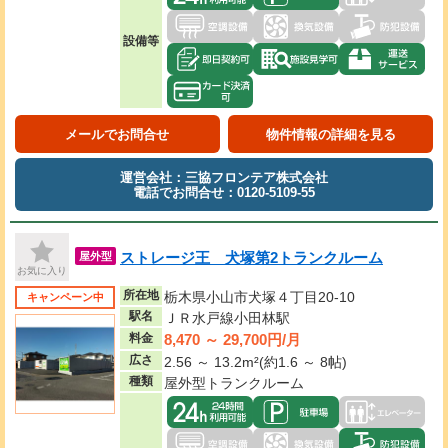
設備等
メールでお問合せ
物件情報の詳細を見る
運営会社：三協フロンテア株式会社
電話でお問合せ：0120-5109-55
ストレージ王 犬塚第2トランクルーム
屋外型
お気に入り
所在地
栃木県小山市犬塚４丁目20-10
キャンペーン中
駅名
ＪＲ水戸線小田林駅
8,470 ～ 29,700円/月
料金
広さ
2.56 ～ 13.2m²(約1.6 ～ 8帖)
種類
屋外型トランクルーム