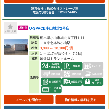
運営会社：株式会社ストレージ王
電話でお問合せ：0120-27-4185
U-SPACE小山城北2号店
屋外型
お気に入り
所在地
栃木県小山市城北６丁目1-11
駅名
ＪＲ東北本線小山駅
3,900 ～ 38,100円/月
料金
広さ
1 ～ 11.7m²(約0.6 ～ 7.2帖)
種類
屋外型トランクルーム
設備等
メールでお問合せ
物件情報の詳細を見る