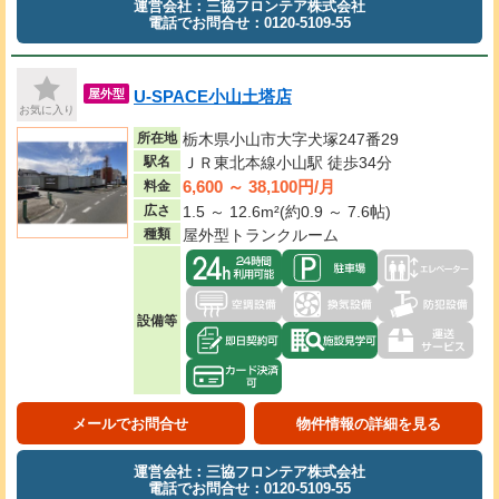
運営会社：三協フロンテア株式会社
電話でお問合せ：0120-5109-55
U-SPACE小山土塔店
屋外型
お気に入り
所在地
栃木県小山市大字犬塚247番29
駅名
ＪＲ東北本線小山駅 徒歩34分
6,600 ～ 38,100円/月
料金
広さ
1.5 ～ 12.6m²(約0.9 ～ 7.6帖)
種類
屋外型トランクルーム
設備等
メールでお問合せ
物件情報の詳細を見る
運営会社：三協フロンテア株式会社
電話でお問合せ：0120-5109-55