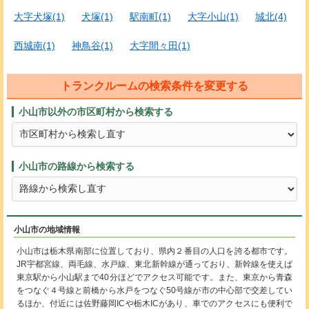
大字犬塚(1)
犬塚(1)
駅南町(1)
大字小山(1)
城北(4)
西城南(1)
神鳥谷(1)
大字間々田(1)
トランクルームの検索条件を変更する
小山市以外の市区町村から検索する
小山市の路線から検索する
小山市の地域情報
小山市は栃木県南部に位置しており、県内２番目の人口を誇る都市です。
JR宇都宮線、両毛線、水戸線、東北新幹線が通っており、新幹線を使えば
東京駅から小山駅まで40分ほどでアクセス可能です。また、東京から青森
をつなぐ４号線と前橋から水戸をつなぐ50号線が市の中心部で交差してい
るほか、付近には佐野藤岡ICや栃木ICがあり、車でのアクセスにも便利で