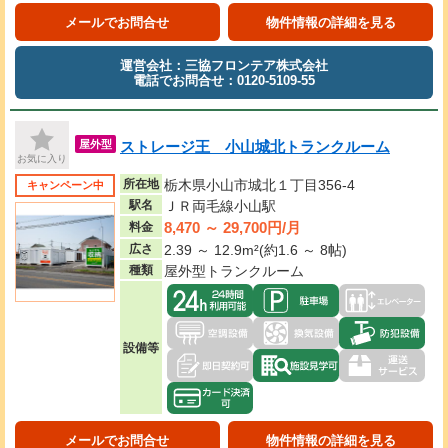
メールでお問合せ
物件情報の詳細を見る
運営会社：三協フロンテア株式会社
電話でお問合せ：0120-5109-55
ストレージ王 小山城北トランクルーム
屋外型
お気に入り
所在地
栃木県小山市城北１丁目356-4
キャンペーン中
駅名
ＪＲ両毛線小山駅
8,470 ～ 29,700円/月
料金
広さ
2.39 ～ 12.9m²(約1.6 ～ 8帖)
種類
屋外型トランクルーム
設備等
メールでお問合せ
物件情報の詳細を見る