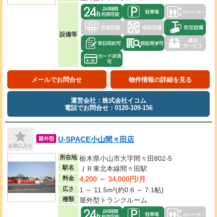
設備等
メールでお問合せ
物件情報の詳細を見る
運営会社：株式会社イコム
電話でお問合せ：0120-109-156
U-SPACE小山間々田店
屋外型
お気に入り
所在地
栃木県小山市大字間々田802-5
駅名
ＪＲ東北本線間々田駅
4,200 ～ 34,000円/月
料金
広さ
1 ～ 11.5m²(約0.6 ～ 7.1帖)
種類
屋外型トランクルーム