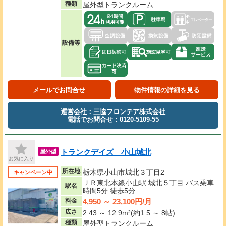
種類
屋外型トランクルーム
設備等
メールでお問合せ
物件情報の詳細を見る
運営会社：三協フロンテア株式会社
電話でお問合せ：0120-5109-55
トランクデイズ 小山城北
屋外型
お気に入り
所在地
栃木県小山市城北３丁目2
キャンペーン中
ＪＲ東北本線小山駅 城北５丁目 バス乗車
駅名
時間5分 徒歩5分
4,950 ～ 23,100円/月
料金
広さ
2.43 ～ 12.9m²(約1.5 ～ 8帖)
種類
屋外型トランクルーム