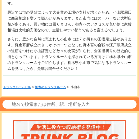
す。
最近では市の誘致によって大企業の工場や支社が増えたため、小山駅周辺
に商業施設も増えて賑わいがあります。また市内にはスーパーなど大型店
舗が多くあり、買い物には困りません。都内へのアクセスが良い割に家賃
相場は比較的安価なので、生活しやすい都市であると言えるでしょう。
さらに、豊かな自然に恵まれた小山市には７か所もの国指定史跡がありま
す。鎌倉幕府成立のきっかけの一つとなった野木宮の合戦や江戸幕府成立
の道筋をつけた小山評定など数々の史実が知られ、全国指折りの歴史的な
街となっています。トランクルームを探されている方向けに栃木県小山市
のトランクルームをご紹介します。栃木県小山市で気になるトランクルー
ムを見つけたら、是非お問合せください！
トランクルームTOP
>
栃木のトランクルーム
> 小山市