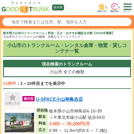
0
0
栃木県
栃木県小山市のトランクルーム｜料金・広さ・おすすめ施設を比較【2026年最新】
小山市のトランクルームの検索、比較ならグッドトランク！
小山市のトランクルーム・レンタル倉庫・物置・貸しコ
ンテナ一覧
現在検索のトランクルーム
小山市
全ての種類
11件中
：1～10件目までを表示中
U-SPACE小山神鳥谷店
屋外型
お気に入り
所在地
栃木県小山市神鳥谷6-10-39
駅名
ＪＲ東北本線小山駅 徒歩34分
3,900 ～ 35,200円/月
料金
広さ
0.99 ～ 11.8m²(約0.6 ～ 7.1帖)