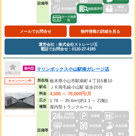
設備等
メールでお問合せ
物件情報の詳細を見る
運営会社：株式会社ストレージ王
電話でお問合せ：0120-27-4185
マリンボックス小山駅南ガレージ店
屋内型
お気に入り
所在地
栃木県小山市駅南町４丁目5番10
キャンペーン中
駅名
ＪＲ両毛線小山駅 徒歩20分
4,500 ～ 76,000円/月
料金
広さ
1.78 ～ 35.6m²(約1.1 ～ 22帖)
種類
屋内型トランクルーム
設備等