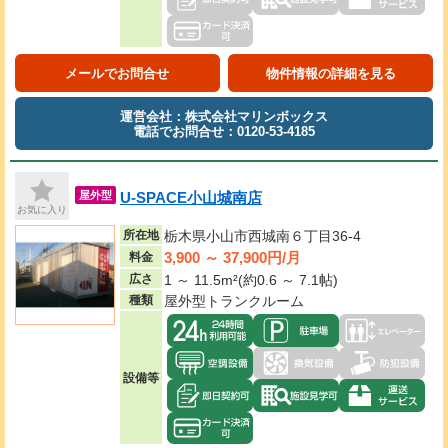
メールでお問合せ
物件情報の詳細を見る
運営会社：株式会社マリンボックス
電話でお問合せ：0120-53-4185
U-SPACE小山城南店
屋外型
お気に入り
所在地
栃木県小山市西城南６丁目36-4
3,900 ～ 37,900円/月
料金
広さ
1 ～ 11.5m²(約0.6 ～ 7.1帖)
種類
屋外型トランクルーム
設備等