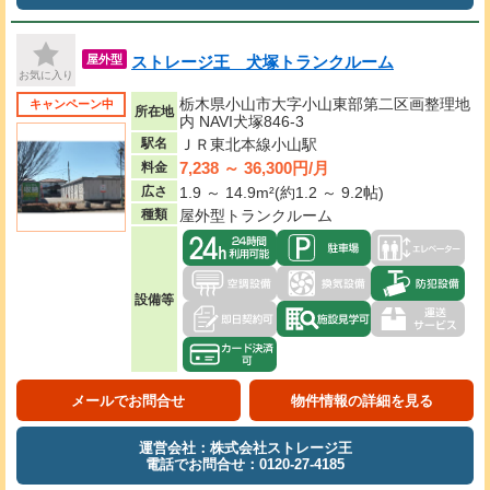
ストレージ王 犬塚トランクルーム
屋外型
お気に入り
栃木県小山市大字小山東部第二区画整理地
キャンペーン中
所在地
内 NAVI犬塚846-3
駅名
ＪＲ東北本線小山駅
7,238 ～ 36,300円/月
料金
広さ
1.9 ～ 14.9m²(約1.2 ～ 9.2帖)
種類
屋外型トランクルーム
設備等
メールでお問合せ
物件情報の詳細を見る
運営会社：株式会社ストレージ王
電話でお問合せ：0120-27-4185