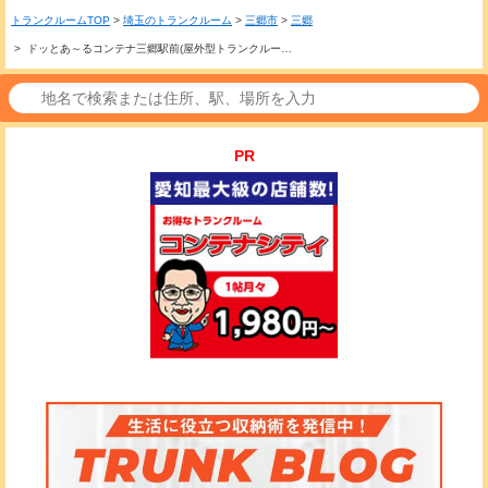
トランクルームTOP
>
埼玉のトランクルーム
>
三郷市
>
三郷
> ドッとあ～るコンテナ三郷駅前(屋外型トランクルー…
PR