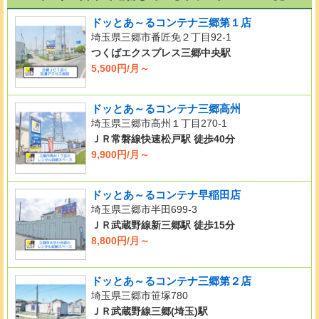
ドッとあ～るコンテナ三郷第１店
埼玉県三郷市番匠免２丁目92-1
つくばエクスプレス三郷中央駅
5,500円/月～
ドッとあ～るコンテナ三郷高州
埼玉県三郷市高州１丁目270-1
ＪＲ常磐線快速松戸駅 徒歩40分
9,900円/月～
ドッとあ～るコンテナ早稲田店
埼玉県三郷市半田699-3
ＪＲ武蔵野線新三郷駅 徒歩15分
8,800円/月～
ドッとあ～るコンテナ三郷第２店
埼玉県三郷市笹塚780
ＪＲ武蔵野線三郷(埼玉)駅