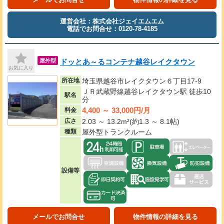
運営会社：株式会社ジェイエムエム
電話でお問合せ：0120-78-4185
ドッとあ～るコンテナ越谷レイクタウン
屋外型
お気に入り
所在地
埼玉県越谷市レイクタウン６丁目17-9
ＪＲ武蔵野線越谷レイクタウン駅 徒歩10
駅名
分
4,400 ～ 33,000円/月
料金
広さ
2.03 ～ 13.2m²(約1.3 ～ 8.1帖)
種類
屋外型トランクルーム
設備等
メールでお問合せ
物件情報の詳細を見る