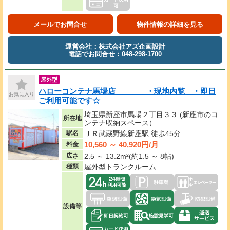
メールでお問合せ
物件情報の詳細を見る
運営会社：株式会社アズ企画設計
電話でお問合せ：048-298-1700
屋外型
ハローコンテナ馬場店 ・現地内覧 ・即日
お気に入り
ご利用可能です☆
埼玉県新座市馬場２丁目３３ (新座市のコ
所在地
ンテナ収納スペース）
駅名
ＪＲ武蔵野線新座駅 徒歩45分
10,560 ～ 40,920円/月
料金
広さ
2.5 ～ 13.2m²(約1.5 ～ 8帖)
種類
屋外型トランクルーム
設備等