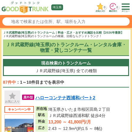
0
0
埼玉県
ＪＲ武蔵野線(埼玉県)のトランクルーム｜料金・広さ・おすすめ施設を比較【2026年最新】
ＪＲ武蔵野線(埼玉県)のトランクルームの検索、比較ならグッドトランク！
ＪＲ武蔵野線(埼玉県)のトランクルーム・レンタル倉庫・
物置・貸しコンテナ一覧
現在検索のトランクルーム
ＪＲ武蔵野線(埼玉県)
全ての種類
87件中
：1～10件目までを表示中
ハローコンテナ西浦和パート2
屋外型
お気に入り
所在地
埼玉県さいたま市桜区田島２丁目
キャンペーン中
駅名
ＪＲ武蔵野線西浦和駅 徒歩4分
13,200 ～ 41,800円/月
料金
広さ
2.43 ～ 12.9m²(約1.5 ～ 8帖)