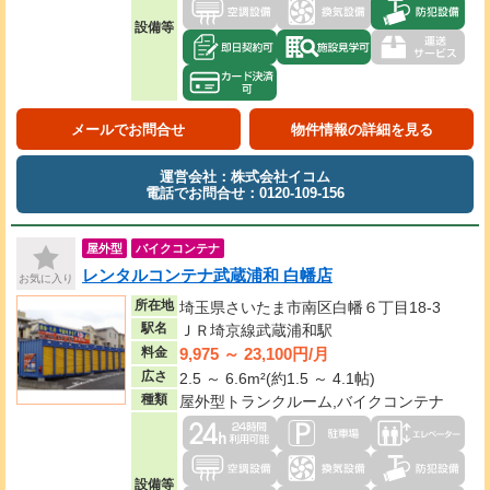
設備等
メールでお問合せ
物件情報の詳細を見る
運営会社：株式会社イコム
電話でお問合せ：0120-109-156
屋外型
バイクコンテナ
レンタルコンテナ武蔵浦和 白幡店
お気に入り
所在地
埼玉県さいたま市南区白幡６丁目18-3
駅名
ＪＲ埼京線武蔵浦和駅
9,975 ～ 23,100円/月
料金
広さ
2.5 ～ 6.6m²(約1.5 ～ 4.1帖)
種類
屋外型トランクルーム,バイクコンテナ
設備等