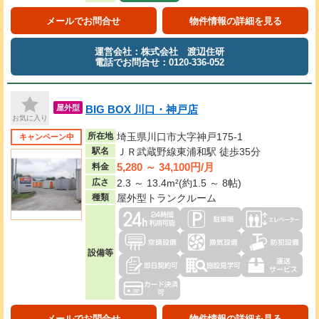
メールでお問合せ
物件情報の詳細を見る
運営会社：株式会社 渡辺住研
電話でお問合せ：0120-336-052
BIG BOX 川口・神戸店
屋外型
お気に入り
所在地
埼玉県川口市大字神戸175-1
キャンペーン中
駅名
ＪＲ武蔵野線東浦和駅 徒歩35分
5,280 ～ 34,100円/月
料金
広さ
2.3 ～ 13.4m²(約1.5 ～ 8帖)
種類
屋外型トランクルーム
設備等
メールでお問合せ
物件情報の詳細を見る