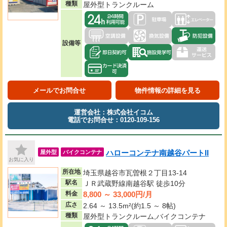
種類
屋外型トランクルーム
設備等
メールでお問合せ
物件情報の詳細を見る
運営会社：株式会社イコム
電話でお問合せ：0120-109-156
ハローコンテナ南越谷パートII
屋外型
バイクコンテナ
お気に入り
所在地
埼玉県越谷市瓦曽根２丁目13-14
駅名
ＪＲ武蔵野線南越谷駅 徒歩10分
8,800 ～ 33,000円/月
料金
広さ
2.64 ～ 13.5m²(約1.5 ～ 8帖)
種類
屋外型トランクルーム,バイクコンテナ