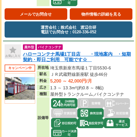
メールでお問合せ
物件情報の詳細を見る
運営会社：株式会社 渡辺住研
電話でお問合せ：0120-336-052
屋外型
バイクコンテナ
ハローコンテナ馬場1丁目店 ・現地案内 ・短期
お気に入り
契約・即日ご利用 可能です☆
所在地
埼玉県新座市馬場１丁目5530-6
キャンペーン中
駅名
ＪＲ武蔵野線新座駅 徒歩46分
5,200 ～ 42,000円/月
料金
広さ
1.3 ～ 13.3m²(約0.8 ～ 8帖)
種類
屋外型トランクルーム,バイクコンテナ
設備等