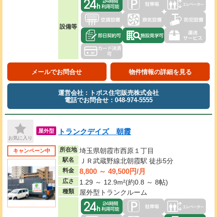
設備等
メールでお問合せ
物件情報の詳細を見る
運営会社：トポス住宅販売株式会社
電話でお問合せ：048-974-5555
トランクデイズ 朝霞
屋外型
お気に入り
所在地
埼玉県朝霞市西原１丁目
キャンペーン中
駅名
ＪＲ武蔵野線北朝霞駅 徒歩5分
8,800 ～ 49,500円/月
料金
広さ
1.29 ～ 12.9m²(約0.8 ～ 8帖)
種類
屋外型トランクルーム