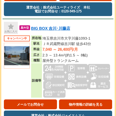
運営会社：株式会社ユーティライズ 本社
電話でお問合せ：0120-949-175
BIG BOX 吉川･川藤店
屋外型
お気に入り
所在地
埼玉県吉川市大字川藤1093-1
キャンペーン中
駅名
ＪＲ武蔵野線吉川駅 徒歩43分
7,040 ～ 26,400円/月
料金
広さ
2.3 ～ 13.4m²(約1.5 ～ 8帖)
種類
屋外型トランクルーム
設備等
メールでお問合せ
物件情報の詳細を見る
運営会社：株式会社ジェイエムエム