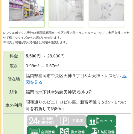
レンタルボックス天神Iは福岡県福岡市中央区の
屋内型トランクルーム
です。ご利用条件に合わ
せて様々なサイズからお選びいただけます。
※写真と現場が異なる場合は現場を優先します。
料金
5,500円
～ 28,600円
広さ
0.99m² ～ 6.67m²
福岡県福岡市中央区天神３丁目5-4 天神トレスビル
地
所在地
図を見る
駅名
福岡市地下鉄空港線天神駅 徒歩3分
昭和通りのピエトロビル裏。新富孝通りを北へ１つの
車の利用
角を右折して約80ｍ