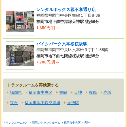
レンタルボックス親不孝通り店
福岡県福岡市中央区舞鶴１丁目8-36
福岡市地下鉄空港線天神駅 徒歩6分
1,650円/月～
バイクパーク六本松桜坂駅
福岡県福岡市中央区六本松３丁目1-58隣
福岡市地下鉄七隈線桜坂駅 徒歩5分
7,700円/月～
トランクルームを再検索する
福岡県
福岡市中央区
警固
天神
舞鶴
赤坂
笹丘
福岡市地下鉄空港線
天神駅
トランクルームTOP
>
福岡のトランクルーム
>
福岡市中央区
>
天神