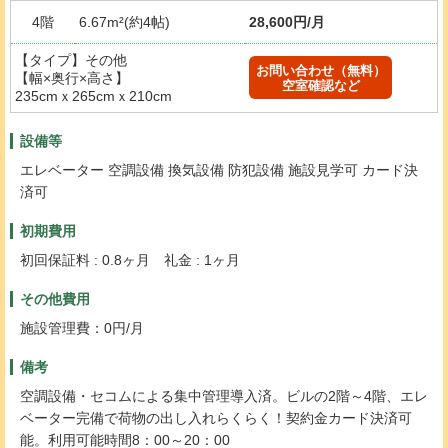
4階
6.67m²(約4帖)
28,600円/月
【タイプ】その他
お問い合わせ（無料）
【幅×奥行×高さ】
空室確認など
235cmｘ265cmｘ210cm
設備等
エレベーター 空調設備 換気設備 防犯設備 施設見学可 カード決
済可
初期費用
初回保証料 : 0.8ヶ月 礼金 : 1ヶ月
その他費用
施設管理費：0円/月
備考
空調設備・セコムによる集中管理導入済。ビルの2階～4階、エレ
ベーター完備で荷物の出し入れらくらく！契約金カード決済可
能。利用可能時間8：00～20：00