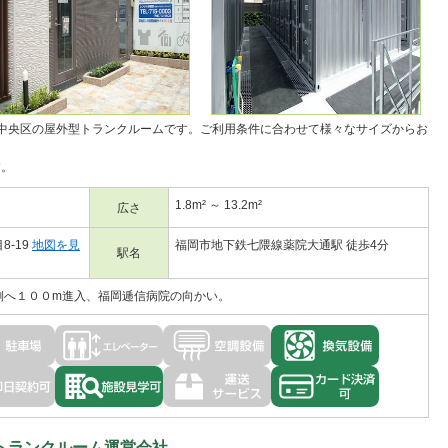
中央区の
屋外型トランクルーム
です。ご利用条件に合わせて様々なサイズからお
す。
1.8m² ～ 13.2m²
広さ
-19
地図を見
福岡市地下鉄七隈線薬院大通駅 徒歩4分
駅名
側へ１００m進入、福岡逓信病院の向かい。
トランクルーム運営会社