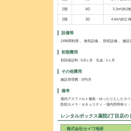
2階
4D
3.3m²(約2帖
2階
3D
4.8m²(約2.9
設備等
24時間利用 、 換気設備 、 防犯設備 、 施
初期費用
初回保証料 : 0.8ヶ月 礼金 : 1ヶ月
その他費用
施設管理費：0円/月
備考
場内アスファルト舗装・ゆったりとしたスペ
防犯カメラ・セキュリティ・場内照明有り・
レンタルボックス薬院2丁目店の
株式会社セイワ地研