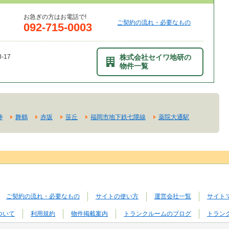
お急ぎの方はお電話で!
ご契約の流れ・必要なもの
092-715-0003
17
株式会社セイワ地研の
物件一覧
神
舞鶴
赤坂
笹丘
福岡市地下鉄七隈線
薬院大通駅
ご契約の流れ・必要なもの
サイトの使い方
運営会社一覧
サイト
ついて
利用規約
物件掲載案内
トランクルームのブログ
トラン