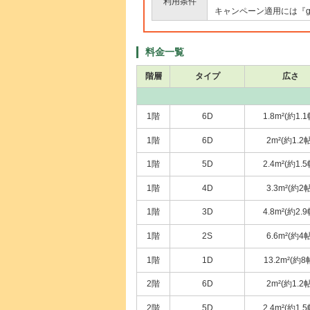
利用条件
キャンペーン適用には『go
料金一覧
階層
タイプ
広さ
1階
6D
1.8m²(約1.1
1階
6D
2m²(約1.2帖
1階
5D
2.4m²(約1.5
1階
4D
3.3m²(約2帖
1階
3D
4.8m²(約2.9
1階
2S
6.6m²(約4帖
1階
1D
13.2m²(約8
2階
6D
2m²(約1.2帖
2階
5D
2.4m²(約1.5