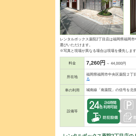
レンタルボックス薬院2丁目店は福岡県福岡市
選びいただけます。
※写真と現場が異なる場合は現場を優先しま
7,260円
料金
～ 44,000円
福岡県福岡市中央区薬院２丁目8
所在地
る
城南線「南薬院」の信号を北
車の利用
設備等
レンタルボックス薬院2丁目店の