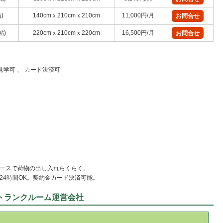
)
140cmｘ210cmｘ210cm
11,000円/月
お問合せ
帖)
220cmｘ210cmｘ220cm
16,500円/月
お問合せ
設見学可 、 カード決済可
ースで荷物の出し入れらくらく。
24時間OK。契約金カード決済可能。
トランクルーム運営会社