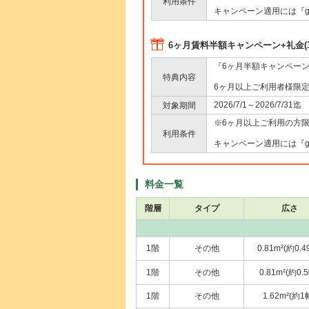
利用条件
キャンペーン適用には『go
6ヶ月賃料半額キャンペーン+礼金(3
『6ヶ月半額キャンペー
特典内容
6ヶ月以上ご利用者様限
2026/7/1～2026/7/31迄
対象期間
※6ヶ月以上ご利用の方
利用条件
キャンペーン適用には『go
料金一覧
階層
タイプ
広さ
1階
その他
0.81m²(約0.4
1階
その他
0.81m²(約0.
1階
その他
1.62m²(約1