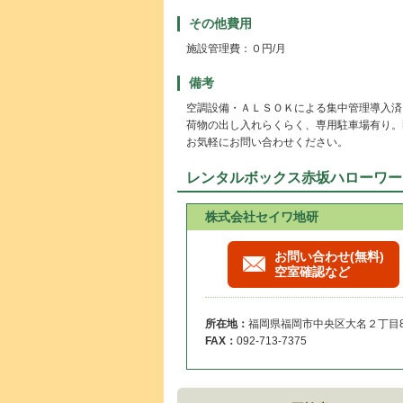
その他費用
施設管理費：０円/月
備考
空調設備・ＡＬＳＯＫによる集中管理導入済
荷物の出し入れらくらく、専用駐車場有り。
お気軽にお問い合わせください。
レンタルボックス赤坂ハローワー
株式会社セイワ地研
お問い合わせ(無料)
空室確認など
所在地：
福岡県福岡市中央区大名２丁目8-
FAX：
092-713-7375