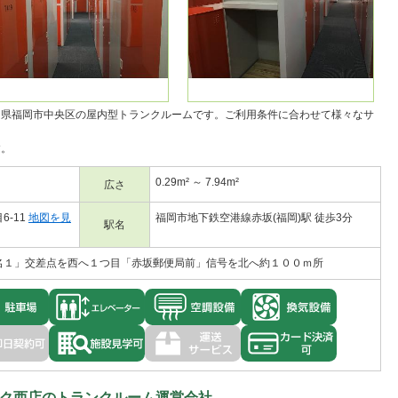
岡県福岡市中央区の
屋内型トランクルーム
です。ご利用条件に合わせて様々なサ
す。
0.29m² ～ 7.94m²
広さ
-11
地図を見
福岡市地下鉄空港線赤坂(福岡)駅 徒歩3分
駅名
名１」交差点を西へ１つ目「赤坂郵便局前」信号を北へ約１００ｍ所
ク西店のトランクルーム運営会社