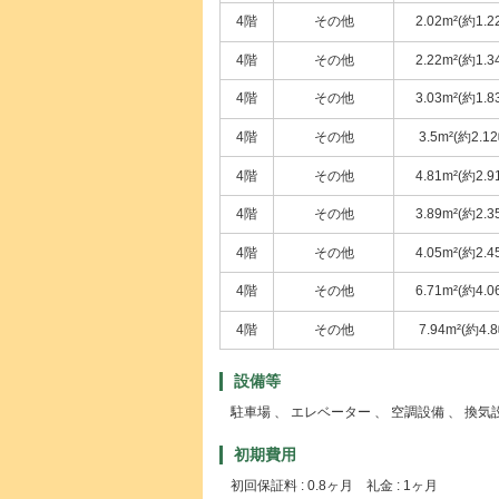
4階
その他
2.02m²(約1.2
4階
その他
2.22m²(約1.3
4階
その他
3.03m²(約1.8
4階
その他
3.5m²(約2.1
4階
その他
4.81m²(約2.9
4階
その他
3.89m²(約2.3
4階
その他
4.05m²(約2.4
4階
その他
6.71m²(約4.0
4階
その他
7.94m²(約4.
設備等
駐車場 、 エレベーター 、 空調設備 、 換気
初期費用
初回保証料 : 0.8ヶ月 礼金 : 1ヶ月