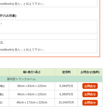
odtrunkを見た』と伝えて下さい。
Fのみ対象)
ン』
定
限定。
odtrunkを見た』と伝えて下さい。
幅×奥行×高さ
使用料
お問合せ(無料)
屋内型トランクルーム
9帖)
86cmｘ83cmｘ220cm
6,380円/月
お問合せ
5帖)
86cmｘ83cmｘ220cm
6,380円/月
お問合せ
帖)
86cmｘ173cmｘ220cm
10,340円/月
お問合せ