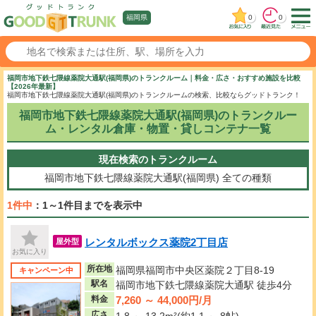
0
0
福岡県
福岡市地下鉄七隈線薬院大通駅(福岡県)のトランクルーム｜料金・広さ・おすすめ施設を比較
【2026年最新】
福岡市地下鉄七隈線薬院大通駅(福岡県)のトランクルームの検索、比較ならグッドトランク！
福岡市地下鉄七隈線薬院大通駅(福岡県)のトランクルー
ム・レンタル倉庫・物置・貸しコンテナ一覧
現在検索のトランクルーム
福岡市地下鉄七隈線薬院大通駅(福岡県)
全ての種類
1件中
：1～1件目までを表示中
レンタルボックス薬院2丁目店
屋外型
お気に入り
所在地
福岡県福岡市中央区薬院２丁目8-19
キャンペーン中
駅名
福岡市地下鉄七隈線薬院大通駅 徒歩4分
7,260 ～ 44,000円/月
料金
広さ
1.8 ～ 13.2m²(約1.1 ～ 8帖)