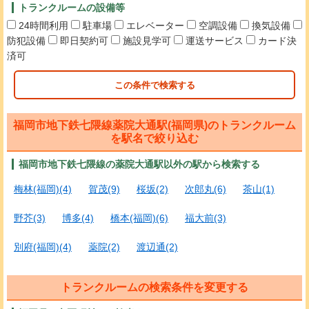
トランクルームの設備等
24時間利用
駐車場
エレベーター
空調設備
換気設備
防犯設備
即日契約可
施設見学可
運送サービス
カード決
済可
この条件で検索する
福岡市地下鉄七隈線薬院大通駅(福岡県)のトランクルーム
を駅名で絞り込む
福岡市地下鉄七隈線の薬院大通駅以外の駅から検索する
梅林(福岡)(4)
賀茂(9)
桜坂(2)
次郎丸(6)
茶山(1)
野芥(3)
博多(4)
橋本(福岡)(6)
福大前(3)
別府(福岡)(4)
薬院(2)
渡辺通(2)
トランクルームの検索条件を変更する