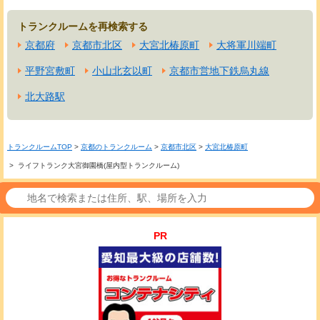
トランクルームを再検索する
京都府
京都市北区
大宮北椿原町
大将軍川端町
平野宮敷町
小山北玄以町
京都市営地下鉄烏丸線
北大路駅
トランクルームTOP
>
京都のトランクルーム
>
京都市北区
>
大宮北椿原町
> ライフトランク大宮御園橋(屋内型トランクルーム)
PR