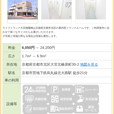
ライフトランク大宮御園橋は京都府京都市北区の
屋内型トランクルーム
です。ご利用条件に合
わせて様々なサイズからお選びいただけます。
※写真と現場が異なる場合は現場を優先します。
料金
6,050円
～ 24,200円
広さ
1.7m² ～ 6.9m²
所在地
京都府京都市北区大宮北椿原町30-2
地図を見る
駅名
京都市営地下鉄烏丸線北大路駅 徒歩21分
車の利用
設備等