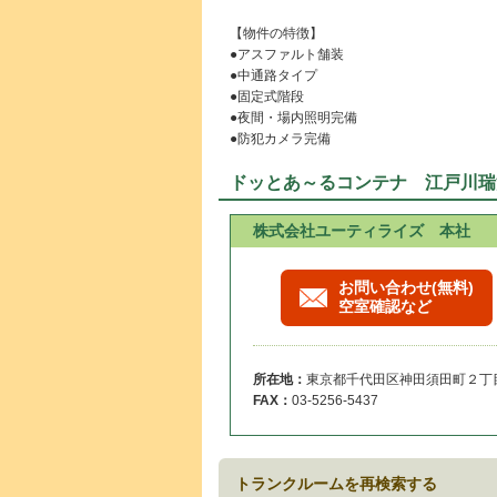
【物件の特徴】
●アスファルト舗装
●中通路タイプ
●固定式階段
●夜間・場内照明完備
●防犯カメラ完備
ドッとあ～るコンテナ 江戸川瑞
株式会社ユーティライズ 本社
お問い合わせ(無料)
空室確認など
所在地：
東京都千代田区神田須田町２丁目
FAX：
03-5256-5437
トランクルームを再検索する