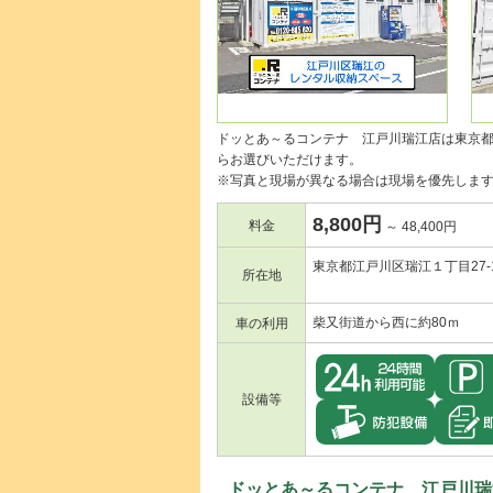
ドッとあ～るコンテナ 江戸川瑞江店は東京
らお選びいただけます。
※写真と現場が異なる場合は現場を優先しま
8,800円
料金
～ 48,400円
東京都江戸川区瑞江１丁目27-
所在地
柴又街道から西に約80ｍ
車の利用
設備等
ドッとあ～るコンテナ 江戸川瑞