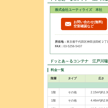
株式会社ユーティライズ 本社
お問い合わせ(無料)
空室確認など
所在地：
東京都千代田区神田須田町２丁目
FAX：
03-5256-5437
ドッとあ～るコンテナ 江戸川瑞
料金一覧
階層
タイプ
広さ
1階
その他
2.15m²(約1.
1階
その他
4.46m²(約2.