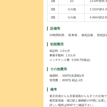
1階
1D
13.5m²(約8.
2階
その他
2.15m²(約1.
2階
その他
4.46m²(約2.
設備等
24時間利用 、 駐車場 、 換気設備 、 防犯
初期費用
保証料 : 1.0カ月
事務手数料 : 1.0カ月
メンテナンス費 : 5,500 円(税込)
その他費用
補償料 ： 500円(非課税)/月
管理費 ： 800円( 税込 )/月
備考
柴又街道からも京葉道路からもすぐの立地で
都営新宿線・瑞江駅と篠崎駅の中間に位置し
詳しい場所はMAPでご確認下さい。