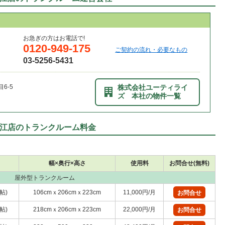
お急ぎの方はお電話で!
0120-949-175
ご契約の流れ・必要なもの
03-5256-5431
6-5
株式会社ユーティライ
ズ 本社の物件一覧
江店のトランクルーム料金
幅×奥行×高さ
使用料
お問合せ(無料)
屋外型トランクルーム
3帖)
106cmｘ206cmｘ223cm
11,000円/月
お問合せ
8帖)
218cmｘ206cmｘ223cm
22,000円/月
お問合せ