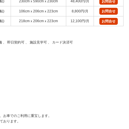
3帖)
230cmｘ590cmｘ230cm
48,400円/月
お問合せ
3帖)
106cmｘ206cmｘ223cm
8,800円/月
お問合せ
8帖)
218cmｘ206cmｘ223cm
12,100円/月
お問合せ
設備 、 即日契約可 、 施設見学可 、 カード決済可
、お車でのご利用に重宝します。
ております。