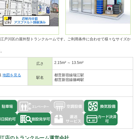
都江戸川区の
屋外型トランクルーム
です。ご利用条件に合わせて様々なサイズか
す。
2.15m² ～ 13.5m²
広さ
1
地図を見る
都営新宿線瑞江駅
駅名
都営新宿線篠崎駅
江店のトランクルーム運営会社