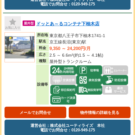
電話でお問合せ：0120-949-175
ドッとあ～るコンテナ下柚木店
屋外型
お気に入り
所在地
東京都八王子市下柚木1741-1
駅名
京王線長沼(東京)駅
9,350 ～ 24,200円/月
料金
広さ
2.5 ～ 6.6m²(約1.5 ～ 4.1帖)
種類
屋外型トランクルーム
設備等
メールでお問合せ
物件情報の詳細を見る
運営会社：株式会社ユーティライズ 本社
電話でお問合せ：0120-949-175