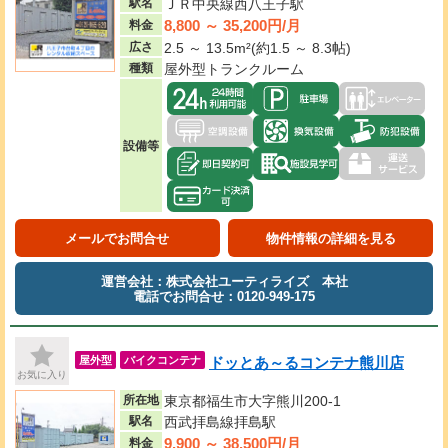
駅名
ＪＲ中央線西八王子駅
8,800 ～ 35,200円/月
料金
広さ
2.5 ～ 13.5m²(約1.5 ～ 8.3帖)
種類
屋外型トランクルーム
設備等
メールでお問合せ
物件情報の詳細を見る
運営会社：株式会社ユーティライズ 本社
電話でお問合せ：0120-949-175
ドッとあ～るコンテナ熊川店
屋外型
バイクコンテナ
お気に入り
所在地
東京都福生市大字熊川200-1
駅名
西武拝島線拝島駅
9,900 ～ 38,500円/月
料金