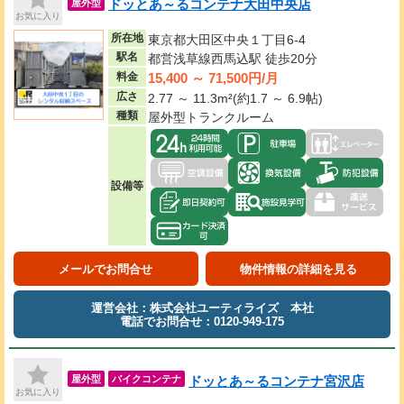
ドッとあ～るコンテナ大田中央店
屋外型
お気に入り
所在地
東京都大田区中央１丁目6-4
駅名
都営浅草線西馬込駅 徒歩20分
15,400 ～ 71,500円/月
料金
広さ
2.77 ～ 11.3m²(約1.7 ～ 6.9帖)
種類
屋外型トランクルーム
設備等
メールでお問合せ
物件情報の詳細を見る
運営会社：株式会社ユーティライズ 本社
電話でお問合せ：0120-949-175
ドッとあ～るコンテナ宮沢店
屋外型
バイクコンテナ
お気に入り