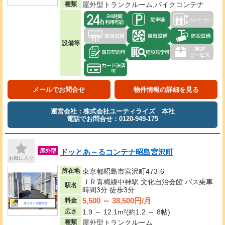
種類
屋外型トランクルーム,バイクコンテナ
設備等
メールでお問合せ
物件情報の詳細を見る
運営会社：株式会社ユーティライズ 本社
電話でお問合せ：0120-949-175
ドッとあ～るコンテナ昭島宮沢町
屋外型
お気に入り
所在地
東京都昭島市宮沢町473-6
ＪＲ青梅線中神駅 文化自治会館 バス乗車
駅名
時間3分 徒歩3分
5,500 ～ 38,500円/月
料金
広さ
1.9 ～ 12.1m²(約1.2 ～ 8帖)
種類
屋外型トランクルーム