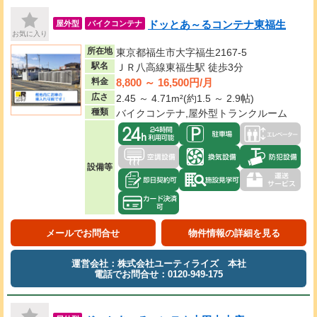
ドッとあ～るコンテナ東福生
屋外型
バイクコンテナ
お気に入り
所在地
東京都福生市大字福生2167-5
駅名
ＪＲ八高線東福生駅 徒歩3分
8,800 ～ 16,500円/月
料金
広さ
2.45 ～ 4.71m²(約1.5 ～ 2.9帖)
種類
バイクコンテナ,屋外型トランクルーム
設備等
メールでお問合せ
物件情報の詳細を見る
運営会社：株式会社ユーティライズ 本社
電話でお問合せ：0120-949-175