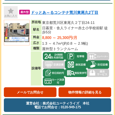
ドッとあ～るコンテナ荒川東尾久2丁目
屋外型
お気に入り
所在地
東京都荒川区東尾久２丁目24-11
日暮里・舎人ライナー赤土小学校前駅 徒
駅名
歩5分
8,800 ～ 25,300円/月
料金
広さ
1.3 ～ 4.7m²(約0.8 ～ 2.9帖)
種類
屋外型トランクルーム
設備等
メールでお問合せ
物件情報の詳細を見る
運営会社：株式会社ユーティライズ 本社
電話でお問合せ：0120-949-175