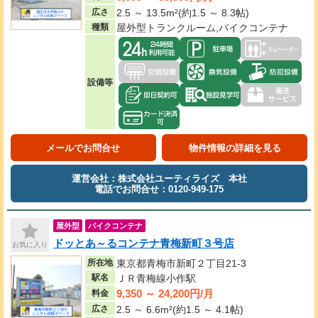
広さ
2.5 ～ 13.5m²(約1.5 ～ 8.3帖)
種類
屋外型トランクルーム,バイクコンテナ
設備等
メールでお問合せ
物件情報の詳細を見る
運営会社：株式会社ユーティライズ 本社
電話でお問合せ：0120-949-175
屋外型
バイクコンテナ
ドッとあ～るコンテナ青梅新町３号店
お気に入り
所在地
東京都青梅市新町２丁目21-3
駅名
ＪＲ青梅線小作駅
9,350 ～ 24,200円/月
料金
広さ
2.5 ～ 6.6m²(約1.5 ～ 4.1帖)