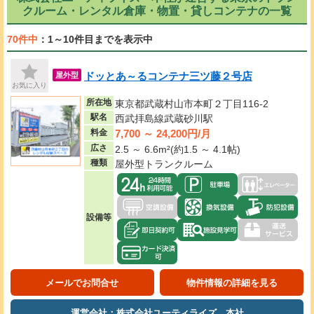
クルーム・レンタル倉庫・物置・貸しコンテナの一覧
70件中
：1～10件目までを表示中
ドッとあ～るコンテナ三ツ藤２号店
屋外型
お気に入り
所在地
東京都武蔵村山市本町２丁目116-2
駅名
西武拝島線武蔵砂川駅
7,700 ～ 24,200円/月
料金
広さ
2.5 ～ 6.6m²(約1.5 ～ 4.1帖)
種類
屋外型トランクルーム
設備等
メールでお問合せ
物件情報の詳細を見る
運営会社：株式会社ユーティライズ 本社