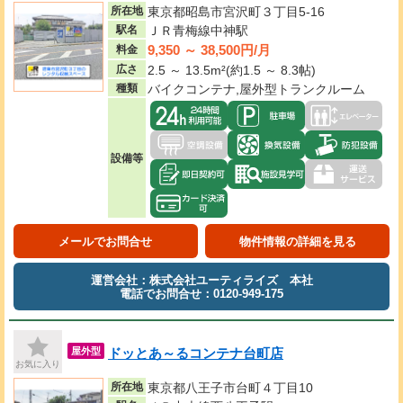
所在地
東京都昭島市宮沢町３丁目5-16
駅名
ＪＲ青梅線中神駅
9,350 ～ 38,500円/月
料金
広さ
2.5 ～ 13.5m²(約1.5 ～ 8.3帖)
種類
バイクコンテナ,屋外型トランクルーム
設備等
メールでお問合せ
物件情報の詳細を見る
運営会社：株式会社ユーティライズ 本社
電話でお問合せ：0120-949-175
ドッとあ～るコンテナ台町店
屋外型
お気に入り
所在地
東京都八王子市台町４丁目10