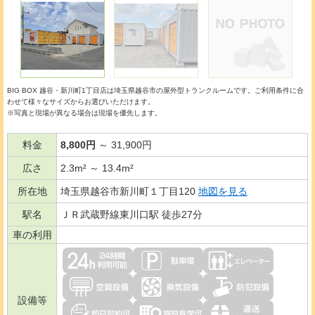
BIG BOX 越谷・新川町1丁目店は埼玉県越谷市の
屋外型トランクルーム
です。ご利用条件に合
わせて様々なサイズからお選びいただけます。
※写真と現場が異なる場合は現場を優先します。
料金
8,800円
～ 31,900円
広さ
2.3m² ～ 13.4m²
所在地
埼玉県越谷市新川町１丁目120
地図を見る
駅名
ＪＲ武蔵野線東川口駅 徒歩27分
車の利用
設備等