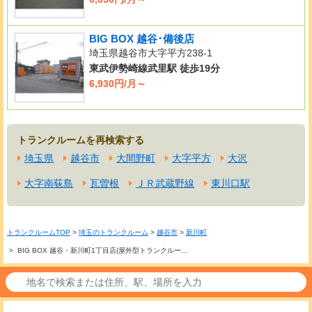
BIG BOX 越谷･備後店
埼玉県越谷市大字平方238-1
東武伊勢崎線武里駅 徒歩19分
6,930円/月～
トランクルームを再検索する
埼玉県
越谷市
大間野町
大字平方
大沢
大字南荻島
瓦曽根
ＪＲ武蔵野線
東川口駅
トランクルームTOP
>
埼玉のトランクルーム
>
越谷市
>
新川町
> BIG BOX 越谷・新川町1丁目店(屋外型トランクルー…