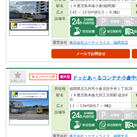
駅名
ＪＲ鹿児島本線小倉(福岡)駅
広さ
2.42 ～ 13.5m²(約1.5 ～ 8.3帖)
設備等
運営会社
株式会社ユーティライズ 福岡支店
メールでお問合せ
ドッとあ～るコンテナ小倉中
キャンペーン中
屋外型
お気に入り
所在地
福岡県北九州市小倉北区中井１丁目28
駅名
ＪＲ鹿児島本線九州工大前駅 徒歩9
分
広さ
1.1 ～ 13m²(約0.7 ～ 8帖)
設備等
運営会社
株式会社ユーティライズ 福岡支店