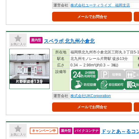
運営会社
株式会社ユーティライズ 福岡支店
メールでお問合せ
スペラボ 北九州小倉北
屋内型
お気に入り
所在地
福岡県北九州市小倉北区三郎丸３丁目5-10
駅名
北九州モノレール片野駅 徒歩13分
広さ
0.34 ～ 2.98m²(約0.3 ～ 3帖)
設備等
運営会社
株式会社UKCorporation
メールでお問合せ
ドッとあ～るコ
キャンペーン中
屋外型
バイクコンテナ
お気に入り