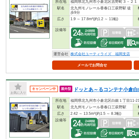
所在地
福岡県北九州市小倉北区吉野町３－２１
駅名
北九州モノレール香春口三萩野駅 徒
歩9分
広さ
1.9 ～ 17.8m²(約1.2 ～ 11帖)
設備等
運営会社
株式会社ユーティライズ 福岡支店
メールでお問合せ
ドッとあ～るコンテナ小倉白
キャンペーン中
屋外型
お気に入り
所在地
福岡県北九州市小倉北区白銀１丁目11-2
駅名
北九州モノレール香春口三萩野駅
広さ
2.42 ～ 13.5m²(約1.5 ～ 8.3帖)
設備等