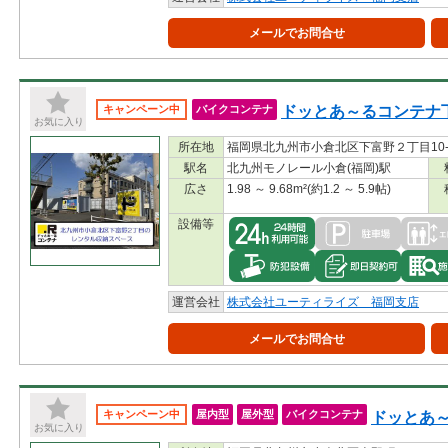
メールでお問合せ
ドッとあ～るコンテナ
キャンペーン中
バイクコンテナ
お気に入り
所在地
福岡県北九州市小倉北区下富野２丁目10-
駅名
北九州モノレール小倉(福岡)駅
広さ
1.98 ～ 9.68m²(約1.2 ～ 5.9帖)
設備等
運営会社
株式会社ユーティライズ 福岡支店
メールでお問合せ
ドッとあ
キャンペーン中
屋内型
屋外型
バイクコンテナ
お気に入り