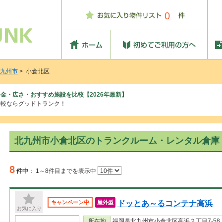
0
九州市
> 小倉北区
金・広さ・おすすめ施設を比較【2026年最新】
比較ならグッドトランク！
北九州市小倉北区のトランクルーム・レンタル倉庫
8
件中
：
1～8件目までを表示中
ドッとあ～るコンテナ高浜
キャンペーン中
屋外型
お気に入り
所在地
福岡県北九州市小倉北区高浜２丁目7-58