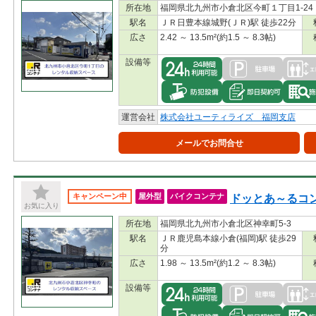
所在地
福岡県北九州市小倉北区今町１丁目1-24
駅名
ＪＲ日豊本線城野(ＪＲ)駅 徒歩22分
広さ
2.42 ～ 13.5m²(約1.5 ～ 8.3帖)
設備等
運営会社
株式会社ユーティライズ 福岡支店
メールでお問合せ
ドッとあ～るコ
キャンペーン中
屋外型
バイクコンテナ
お気に入り
所在地
福岡県北九州市小倉北区神幸町5-3
駅名
ＪＲ鹿児島本線小倉(福岡)駅 徒歩29
分
広さ
1.98 ～ 13.5m²(約1.2 ～ 8.3帖)
設備等