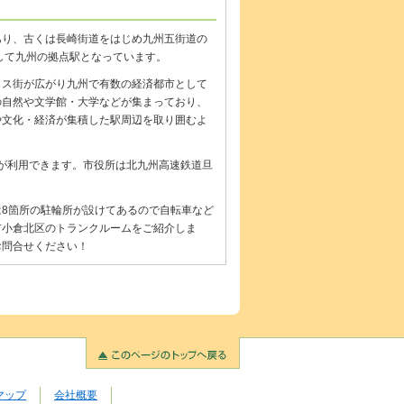
あり、古くは長崎街道をはじめ九州五街道の
して九州の拠点駅となっています。
ィス街が広がり九州で有数の経済都市として
の自然や文学館・大学などが集まっており、
や文化・経済が集積した駅周辺を取り囲むよ
道が利用できます。市役所は北九州高速鉄道旦
8箇所の駐輪所が設けてあるので自転車など
市小倉北区のトランクルームをご紹介しま
お問合せください！
マップ
会社概要