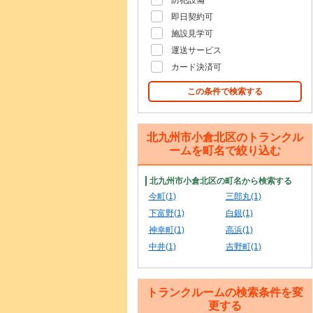
防犯設備
即日契約可
施設見学可
運送サービス
カード決済可
この条件で検索する
北九州市小倉北区のトランクル
ームを町名で絞り込む
北九州市小倉北区の町名から検索する
今町(1)
三郎丸(1)
下富野(1)
白銀(1)
神幸町(1)
高浜(1)
中井(1)
吉野町(1)
トランクルームの検索条件を変
更する