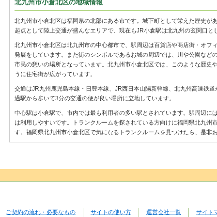
北九州市小倉北区の地域情報
北九州市小倉北区は福岡県の北部にある市です。城下町として栄えた歴史が
起点として陸上交通が盛んなエリアで、現在もJR小倉駅は北九州の玄関口と
北九州市小倉北区は北九州市の中心都市で、駅周辺は百貨店や商店街・オフ
発展をしています。また街のシンボルであるお城の周辺では、川や公園など
市民の憩いの場所となっています。北九州市小倉北区では、このような歴史
うに住宅街が広がっています。
交通はJR九州鹿児島本線・日豊本線、JR西日本山陽新幹線、北九州高速鉄
過駅から歩いて3分の交通の便が良い場所に立地しています。
中心駅は小倉駅で、市内では最も利用者の多い駅とされています。駅周辺には
は利用しやすいです。トランクルームを探されている方向けに福岡県北九州
す。福岡県北九州市小倉北区で気になるトランクルームを見つけたら、是非
ご契約の流れ・必要なもの
サイトの使い方
運営会社一覧
サイト